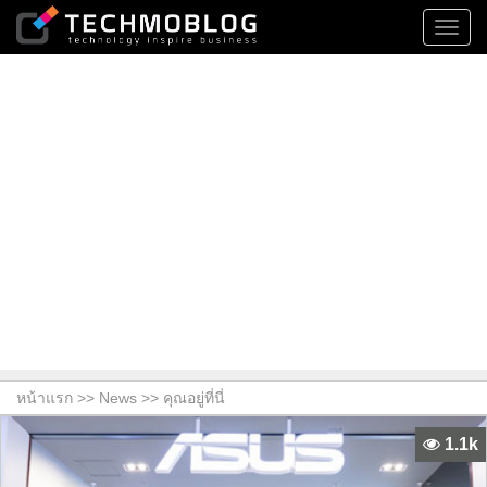
Toggl
navig
หน้าแรก >>
News
>> คุณอยู่ที่นี่
1.1k