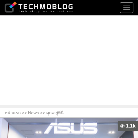
Toggl
navig
หน้าแรก >>
News
>> คุณอยู่ที่นี่
1.1k