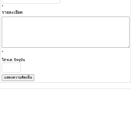
*
รายละเอียด
*
ใส่ พ.ศ. ปัจจุบัน