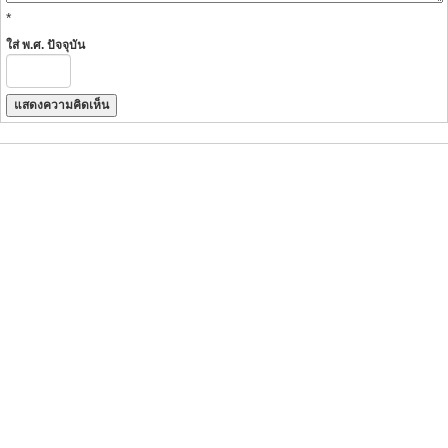
*
ใส่ พ.ศ. ปัจจุบัน