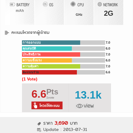
mAh
2G
GHz
การออกแบบ
7.0
คุณสมบัติ
6.0
ประสิทธิภาพ
7.0
ความแข็งแรง
6.0
ความคุ้มค่า
7.0
คะแนนร่วม
6.6
(1 Vote)
Pts
6.6
13.1k
1vote
ราคา
3,690
บาท
Update :
2013-07-31