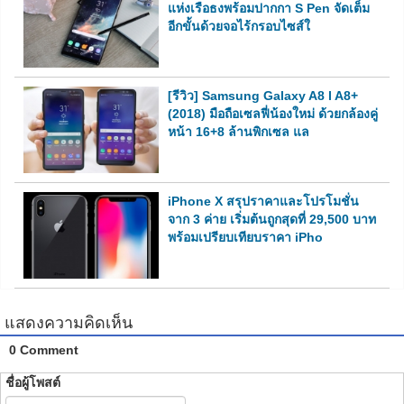
แห่งเรือธงพร้อมปากกา S Pen จัดเต็ม
อีกขั้นด้วยจอไร้กรอบไซส์ใ
[รีวิว] Samsung Galaxy A8 l A8+
(2018) มือถือเซลฟี่น้องใหม่ ด้วยกล้องคู่
หน้า 16+8 ล้านพิกเซล แล
iPhone X สรุปราคาและโปรโมชั่น
จาก 3 ค่าย เริ่มต้นถูกสุดที่ 29,500 บาท
พร้อมเปรียบเทียบราคา iPho
แสดงความคิดเห็น
0 Comment
ชื่อผู้โพสต์