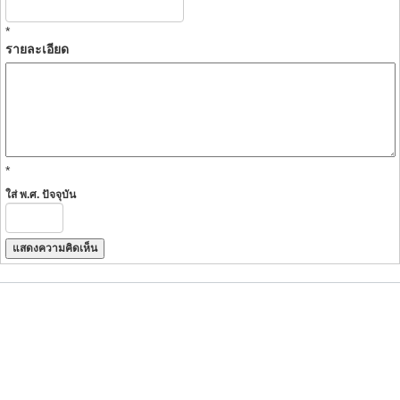
*
รายละเอียด
*
ใส่ พ.ศ. ปัจจุบัน