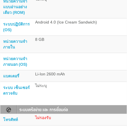
หน่วยความจำ
แบบอ่านอย่าง
เดียว (ROM)
Android 4.0 (Ice Cream Sandwich)
ระบบปฏิบัติการ
(OS)
8 GB
หน่วยความจำ
ภายใน
หน่วยความจำ
ภายนอก (OS)
Li-Ion 2600 mAh
แบตเตอรี่
ไม่ระบุ
ระบบ เซ็นเซอร์
ตรวจจับ
ไม่รองรับ
โทรศัพท์