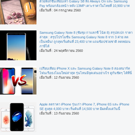
ด้วยฟังก์ชันเทียบเท่า Galaxy S8 ทั้ง Always On และ Samsung
Pay พร้อมกล้องหน้า-หลัง 13MP เคาะราคาในไทยที่ 10,900 บาท
เมื่อวันที่ : 04 กรกฏาคม 2560
Samsung Galaxy Note 8 (ซัมซุง กาแลกซี่ โน้ต 8) สรุปสเปก ราคา
ล่าสุด : สรุปโปรโมชั่น Samsung Galaxy Note 8 จาก 3 ค่าย ลด
เป็นหมื่น! ถูกสุดเริ่มต้นที่ 23,400 บาท แถมช้อปช่วยชาติ ลดหย่อน
ภาษีได้
เมื่อวันที่ : 24 พฤศจิกายน 2560
เปรียบเทียบ iPhone X และ Samsung Galaxy Note 8 สองสมาร์ท
โฟนเรือธงโฉมใหม่ล่าสุด รุ่นไหนมีจุดเด่นอย่างไร ดูกันชัดๆ ได้ที่นี่
เมื่อวันที่ : 12 กันยายน 2560
Apple ลดราคา iPhone รุ่นเก่า iPhone 7, iPhone 6S และ iPhone
SE สูงสุด 4,000 บาท เริ่มต้นที่ 14,500 บาท มีผลตั้งแต่วันนี้
เมื่อวันที่ : 13 กันยายน 2560