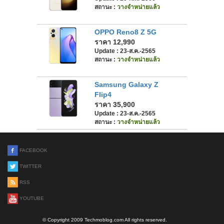
สถานะ :
วางจำหน่ายแล้ว
OPPO Reno8 Z 5G
ราคา 12,990
Update : 23-ส.ค.-2565
สถานะ :
วางจำหน่ายแล้ว
Samsung Galaxy Z
Flip4
ราคา 35,900
Update : 23-ส.ค.-2565
สถานะ :
วางจำหน่ายแล้ว
FACEBOOK
TWITTER
RSS
YOUTUBE
© Copyright 2009 Techmoblog.com All rights reserved.