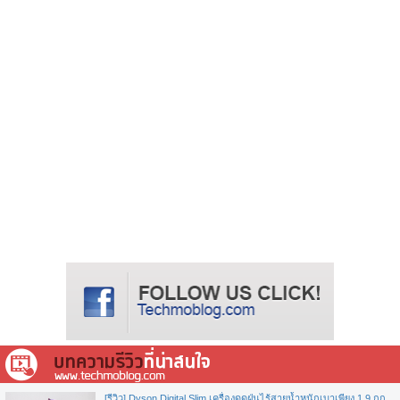
[รีวิว] Dyson Digital Slim เครื่องดูดฝุ่นไร้สายน้ำหนักเบาเพียง 1.9 กก.