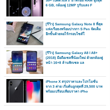
S9+ เปิดตัวแล้ว! มาพร้อม RAM สูงสุด
6 GB, กล้องคู่ 12MP รูรับแสง F
[รีวิว] Samsung Galaxy Note 8 ที่สุด
แห่งเรือธงพร้อมปากกา S Pen จัดเต็ม
อีกขั้นด้วยจอไร้กรอบไซส์ใ
[รีวิว] Samsung Galaxy A8 l A8+
(2018) มือถือเซลฟี่น้องใหม่ ด้วยกล้องคู่
หน้า 16+8 ล้านพิกเซล แล
iPhone X สรุปราคาและโปรโมชั่น
จาก 3 ค่าย เริ่มต้นถูกสุดที่ 29,500 บาท
พร้อมเปรียบเทียบราคา iPho