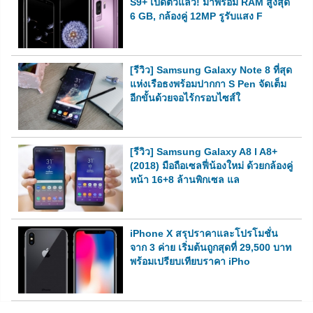
S9+ เปิดตัวแล้ว! มาพร้อม RAM สูงสุด
6 GB, กล้องคู่ 12MP รูรับแสง F
[รีวิว] Samsung Galaxy Note 8 ที่สุด
แห่งเรือธงพร้อมปากกา S Pen จัดเต็ม
อีกขั้นด้วยจอไร้กรอบไซส์ใ
[รีวิว] Samsung Galaxy A8 l A8+
(2018) มือถือเซลฟี่น้องใหม่ ด้วยกล้องคู่
หน้า 16+8 ล้านพิกเซล แล
iPhone X สรุปราคาและโปรโมชั่น
จาก 3 ค่าย เริ่มต้นถูกสุดที่ 29,500 บาท
พร้อมเปรียบเทียบราคา iPho