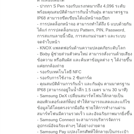
ตำแหน่งเดิมได้
- ปากกา S Pen รองรับแรงกดมากถึง 4,096 ระดับ
พร้อมคุณสมบัติด้านการกันน้ำกันฝุ่น ตามมาตรฐาน
IP68 สามารถขีดเขียนได้แม้หน้าจอเปียก
- การปลดล็อกหน้าจอ สามารถทำได้ถึง 6 แบบด้วยกัน
ได้แก่ การปลดล็อกแบบ Pattern, PIN, Password,
การสแกนลายนิ้วมือ, การสแกนม่านตา และระบบ
จดจำใบหน้า
- KNOX แพลตฟอร์มด้านความปลอดภัยระดับโลก
- Bixby ผู้ช่วยส่วนตัวคนใหม่ สามารถสั่งงานด้วยเสียง
ข้อความ หรือสัมผัส และค้นหาข้อมูลต่าง ๆ ได้ง่ายขึ้น
แค่ยกกล้องถ่าย
- รองรับเทคโนโลยี NFC
- รองรับการใช้งาน 2 ซิมการ์ด
- คุณสมบัติด้านการกันน้ำ และกันฝุ่น ตามมาตรฐาน
IP68 (สามารถอยู่ในน้ำลึก 1.5 เมตร นาน 30 นาที)
- Samsung DeX เปลี่ยนสมาร์ทโฟนให้กลายเป็น
คอมพิวเตอร์เดสก์ท็อป ทำให้สามารถแสดงและแก้ไข
ข้อมูลได้โดยตรงจากมือถือ ช่วยให้การทำงานผ่าน
สมาร์ทโฟนมีความรวดเร็ว และอัจฉริยภาพมากยิ่งขึ้น
- Samsung Connect จะสามารถบริหารจัดการ
อุปกรณ์อัจฉริยะต่างๆ ได้อย่างง่ายดาย
- Samsung Pay แปลงโทรศัพท์ให้กลายเป็นกระเป๋า