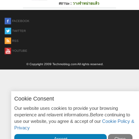
สถานะ :
วางจำหน่ายแล้ว
FACEBOOK
TWITTER
RSS
YOUTUBE
© Copyright 2009 Techmoblog.com All rights reserved.
Cookie Consent
Our website uses cookies to provide your browsing
experience and relavent informations.Before continuing to
use our website, you agree & accept of our
Cookie Policy &
Privacy
Accept
Close