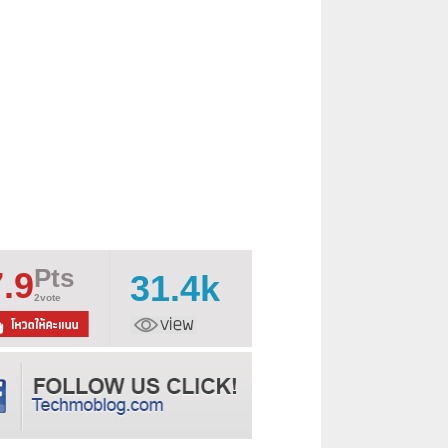
Pts
7.9
31.4k
2vote