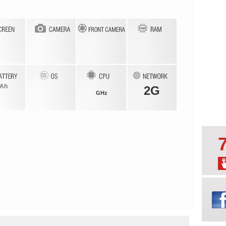
Ah
2G
GHz