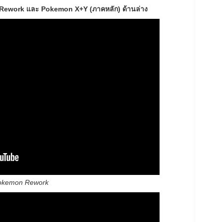
Rework และ Pokemon X+Y (ภาคหลัก) ด้านล่าง
okemon Rework