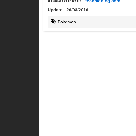
แปลและเรียบเรียง :
techmoblog.com
Update : 26/08/2016
Pokemon