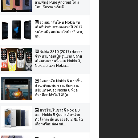
สายพันธุ์ Pure Android โฉม
ใหม่ กับราคาเริ่มต้...
รวมสมาร์ทโฟน Nokia รุ่น
เด็ดที่น่าจับตามองแห่งปี 2017
รุ่นไหนมีจุดเด่นอะไรบ้าง? มาดู
กัน
Nokia 3310 (2017) จ่อวาง
จำหน่ายก่อนเป็นรุ่นแรก ปลาย
เดือนเมษายนนี้ ส่วน Nokia 3,
Nokia 5 และ Nokia...
สื่อนอกจับ Nokia 6 แยกชิ้น
ส่วน พร้อมพบความลับความ
แข็งแกร่งของ Nokia 6 ที่งอ
ด้วยมือเปล่าไม่ได้! [ม...
ข่าวร้ายในข่าวดี Nokia 3
และ Nokia 5 รุ่นวางจำหน่าย
ทั่วโลกจะมีแบบรองรับ 2 ซิมให้
เลือกพร้อมช่อง mi...