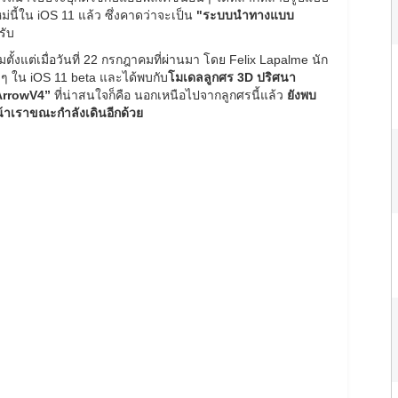
หม่นี้ใน iOS 11 แล้ว ซึ่งคาดว่าจะเป็น
"ระบบนำทางแบบ
รับ
ิ่มตั้งแต่เมื่อวันที่ 22 กรกฎาคมที่ผ่านมา โดย Felix Lapalme นัก
ๆ ใน iOS 11 beta และได้พบกับ
โมเดลลูกศร 3D ปริศนา
eArrowV4”
ที่น่าสนใจก็คือ นอกเหนือไปจากลูกศรนี้แล้ว
ยังพบ
หน้าเราขณะกำลังเดินอีกด้วย