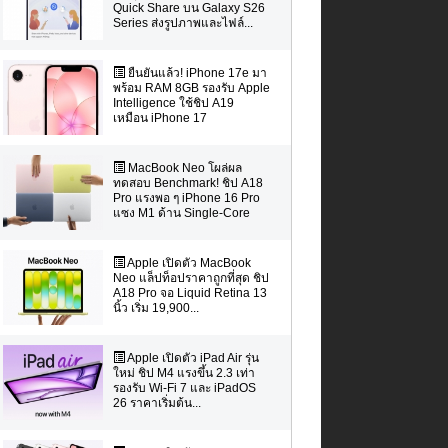
Quick Share บน Galaxy S26
Series ส่งรูปภาพและไฟล์...
ยืนยันแล้ว! iPhone 17e มา
พร้อม RAM 8GB รองรับ Apple
Intelligence ใช้ชิป A19
เหมือน iPhone 17
MacBook Neo โผล่ผล
ทดสอบ Benchmark! ชิป A18
Pro แรงพอ ๆ iPhone 16 Pro
แซง M1 ด้าน Single-Core
Apple เปิดตัว MacBook
Neo แล็ปท็อปราคาถูกที่สุด ชิป
A18 Pro จอ Liquid Retina 13
นิ้ว เริ่ม 19,900...
Apple เปิดตัว iPad Air รุ่น
ใหม่ ชิป M4 แรงขึ้น 2.3 เท่า
รองรับ Wi-Fi 7 และ iPadOS
26 ราคาเริ่มต้น...