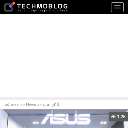
Toggl
navig
หน้าแรก >>
News
>> คุณอยู่ที่นี่
1.2k