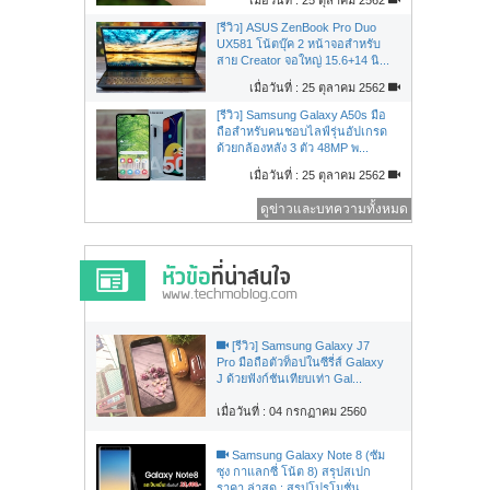
[รีวิว] ASUS ZenBook Pro Duo
UX581 โน้ตบุ๊ค 2 หน้าจอสำหรับ
สาย Creator จอใหญ่ 15.6+14 นิ...
เมื่อวันที่ : 25 ตุลาคม 2562
[รีวิว] Samsung Galaxy A50s มือ
ถือสำหรับคนชอบไลฟ์รุ่นอัปเกรด
ด้วยกล้องหลัง 3 ตัว 48MP พ...
เมื่อวันที่ : 25 ตุลาคม 2562
ดูข่าวและบทความทั้งหมด
[รีวิว] Samsung Galaxy J7
Pro มือถือตัวท็อปในซีรี่ส์ Galaxy
J ด้วยฟังก์ชันเทียบเท่า Gal...
เมื่อวันที่ : 04 กรกฏาคม 2560
Samsung Galaxy Note 8 (ซัม
ซุง กาแลกซี่ โน้ต 8) สรุปสเปก
ราคา ล่าสุด : สรุปโปรโมชั่น