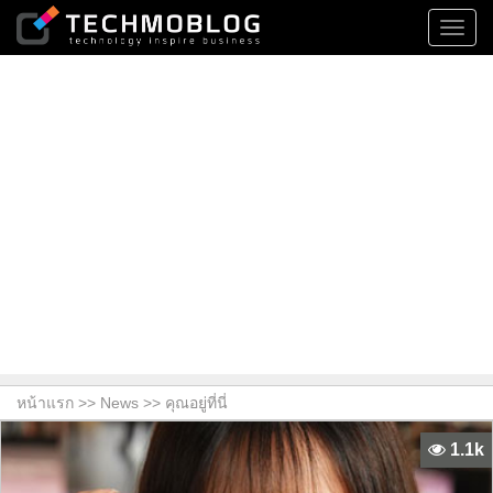
Toggl
navig
หน้าแรก >>
News
>> คุณอยู่ที่นี่
1.1k