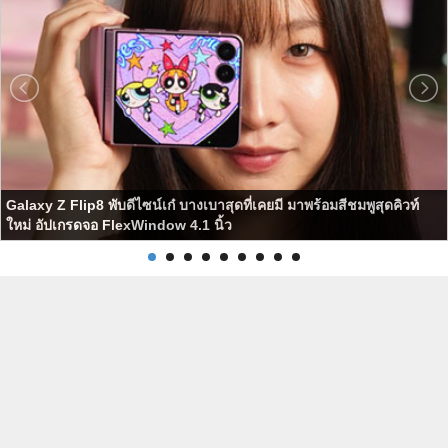
Galaxy Z Flip8 พับดีไซน์เก๋ บางเบาสุดที่เคยมี มาพร้อมสีชมพูสุดคิวท์
ใหม่ อัปเกรดจอ FlexWindow 4.1 นิ้ว