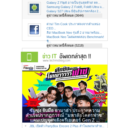
Galaxy Z Flip8 อาจเป็นรุ่นสุดท้าย! หล...
Samsung Galaxy Z Fold8, Fold8 Ultra แ...
Galaxy S27 Ultra มีลุ้นอัปเกรดกล้อง 2...
ดูข่าวหมวดนี้ทั้งหมด (3644)
ด่วน! Tim Cook ประกาศลงจากตำแหน่ง
CEO...
ลือ! MacBook Neo รุ่นที่ 2 อาจมาพร้อม...
MacBook Neo โผล่ผลทดสอบ Benchmark!
ชิ...
ดูข่าวหมวดนี้ทั้งหมด (5218)
ซัมซุง จับมือ ยามาฮ่า ประกาศความ
สำเร็จปรากฏการณ์ “มหาลัยโคตรฟาซ”
แคมเปญจุดพลังครีเอเตอร์ Gen Z ...
JBL เปิดตัว PartyBox Encore 2 Plus ลำโพงพกพาสำห...