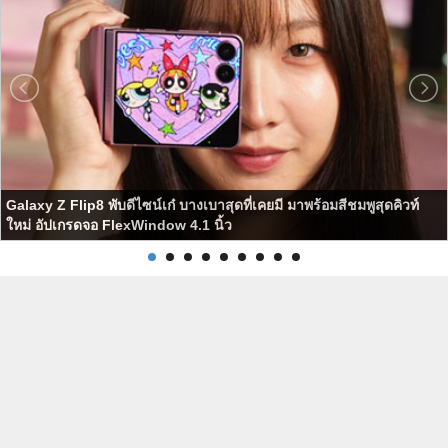
Galaxy Z Flip8 พับดีไซน์เก๋ บางเบาสุดที่เคยมี มาพร้อมสีชมพูสุดคิวท์
ใหม่ อัปเกรดจอ FlexWindow 4.1 นิ้ว