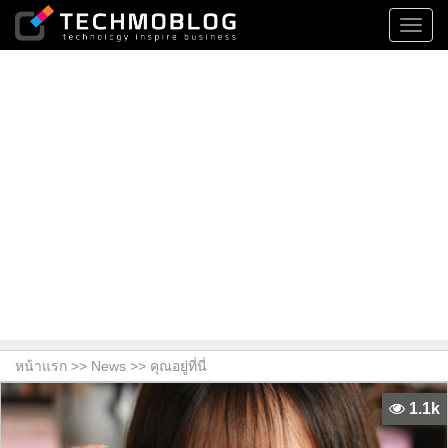
Toggl
navig
หน้าแรก >>
News
>> คุณอยู่ที่นี่
1.1k