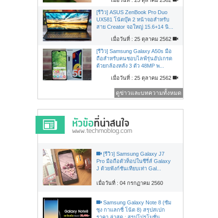
[รีวิว] ASUS ZenBook Pro Duo
UX581 โน้ตบุ๊ค 2 หน้าจอสำหรับ
สาย Creator จอใหญ่ 15.6+14 นิ...
เมื่อวันที่ : 25 ตุลาคม 2562
[รีวิว] Samsung Galaxy A50s มือ
ถือสำหรับคนชอบไลฟ์รุ่นอัปเกรด
ด้วยกล้องหลัง 3 ตัว 48MP พ...
เมื่อวันที่ : 25 ตุลาคม 2562
ดูข่าวและบทความทั้งหมด
[รีวิว] Samsung Galaxy J7
Pro มือถือตัวท็อปในซีรี่ส์ Galaxy
J ด้วยฟังก์ชันเทียบเท่า Gal...
เมื่อวันที่ : 04 กรกฏาคม 2560
Samsung Galaxy Note 8 (ซัม
ซุง กาแลกซี่ โน้ต 8) สรุปสเปก
ราคา ล่าสุด : สรุปโปรโมชั่น