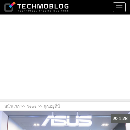
Toggl
navig
หน้าแรก >>
News
>> คุณอยู่ที่นี่
1.2k