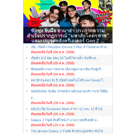
ซัมซุง จับมือ ยามาฮ่า ประกาศความ
สำเร็จปรากฏการณ์ “มหาลัยโคตรฟาซ”
แคมเปญจุดพลังครีเอเตอร์ Gen Z ...
JBL เปิดตัว PartyBox Encore 2 Plus ลำโพงพกพาสำห...
อัพเดทเมื่อวันที่ (06-ส.ค.-2569)
เปิดตัว DJI Mic Mini 2S ไมค์ไร้สายจิ๋ว บันทึกเส...
อัพเดทเมื่อวันที่ (05-ส.ค.-2569)
ซัมซุงพลิกเกมการตลาด เลือกพูดภาษาเดียวกับผู้บริ...
อัพเดทเมื่อวันที่ (04-ส.ค.-2569)
มหาจักรฉลอง 55 ปี เปิดตัวเทคโนโลยี Live Sound ใ...
อัพเดทเมื่อวันที่ (01-ส.ค.-2569)
SAMSUNG จับมือ SYNNEX พลิกตลาดบริการเช่าใช้มือ
ถ...
อัพเดทเมื่อวันที่ (28-ก.ค.-2569)
ASUS เปิด Exclusive Store สาขา 11 และ 12 ที่ CE...
อัพเดทเมื่อวันที่ (25-ก.ค.-2569)
Galaxy Z Flip8 พับดีไซน์เก๋ บางเบาสุดที่เคยมี ม...
อัพเดทเมื่อวันที่ (23-ก.ค.-2569)
The all-new Galaxy Z Fold8 ฉีกทุกกฎจอพับ! พับไซ...