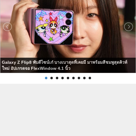
Galaxy Z Flip8 พับดีไซน์เก๋ บางเบาสุดที่เคยมี มาพร้อมสีชมพูสุดคิวท์
ใหม่ อัปเกรดจอ FlexWindow 4.1 นิ้ว