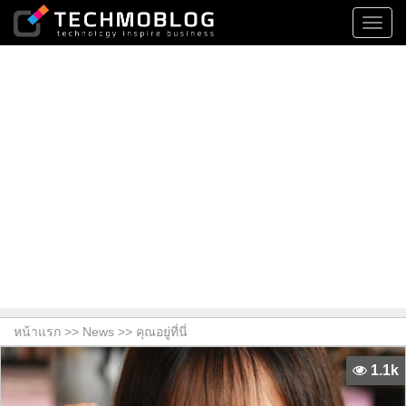
Toggl
navig
หน้าแรก >>
News
>> คุณอยู่ที่นี่
1.1k