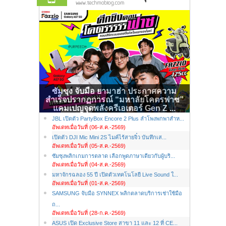
ซัมซุง จับมือ ยามาฮ่า ประกาศความ
สำเร็จปรากฏการณ์ “มหาลัยโคตรฟาซ”
แคมเปญจุดพลังครีเอเตอร์ Gen Z ...
JBL เปิดตัว PartyBox Encore 2 Plus ลำโพงพกพาสำห...
อัพเดทเมื่อวันที่ (06-ส.ค.-2569)
เปิดตัว DJI Mic Mini 2S ไมค์ไร้สายจิ๋ว บันทึกเส...
อัพเดทเมื่อวันที่ (05-ส.ค.-2569)
ซัมซุงพลิกเกมการตลาด เลือกพูดภาษาเดียวกับผู้บริ...
อัพเดทเมื่อวันที่ (04-ส.ค.-2569)
มหาจักรฉลอง 55 ปี เปิดตัวเทคโนโลยี Live Sound ใ...
อัพเดทเมื่อวันที่ (01-ส.ค.-2569)
SAMSUNG จับมือ SYNNEX พลิกตลาดบริการเช่าใช้มือ
ถ...
อัพเดทเมื่อวันที่ (28-ก.ค.-2569)
ASUS เปิด Exclusive Store สาขา 11 และ 12 ที่ CE...