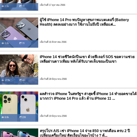
เมื่อวันที่ 17 ตุลาคม 2566
2.1k
72
ผู้ใช้ iPhone 14 Pro พบปัญหาสุขภาพแบตเตอรี่ (Battery
Health) ลดลงอย่างมาก ใช้งานไม่ถึงปี เหลือแค่...
เมื่อวันที่ 16 สิงหาคม 2566
3.2k
70
iPhone 14 ช่วยชีวิตนักปีนเขา ด้วยฟีเจอร์ SOS ขอความช่วย
เหลือผ่านดาวเทียม หลังได้รับบาดเจ็บขณะปีนเขา
เมื่อวันที่ 28 มิถุนายน 2566
17.5k
44
ผลสำรวจ iPhone ในสหรัฐฯ ล่าสุดชี้ iPhone 14 ทำยอดขายได้
มากกว่า iPhone 14 Pro แล้ว ด้าน iPhone 11 ...
เมื่อวันที่ 19 มิถุนายน 2566
8.6k
228
สรุปโปร AIS เช่า iPhone 14 จ่าย 850 บาท/เดือน ครบ 2 ปี
เปลี่ยนเครื่องใหม่ ติดเงื่อนไขอะไรบ้าง ? ต้...