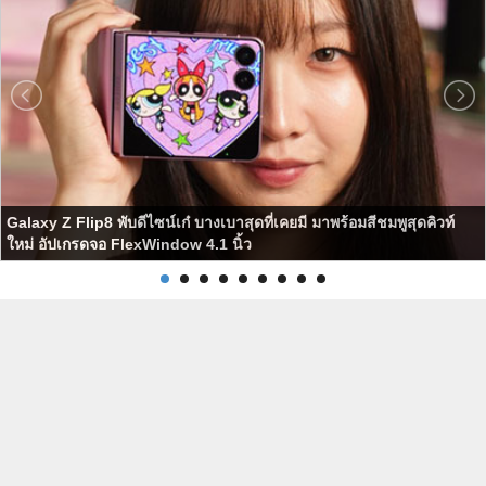
Galaxy Z Flip8 พับดีไซน์เก๋ บางเบาสุดที่เคยมี มาพร้อมสีชมพูสุดคิวท์
ใหม่ อัปเกรดจอ FlexWindow 4.1 นิ้ว