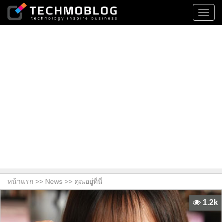
Toggl
navig
หน้าแรก >>
News
>> คุณอยู่ที่นี่
1.2k