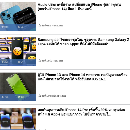
Apple ประกาศขึ้นราคาเปลี่ยนแบต iPhone รุ่นเก่าทุกรุ่น
(ยกเว้น iPhone 14) มีผล 1 มีนาคมนี้
เมื่อวันที่ 05 มกราคม 2566
8.5k
28
Samsung ออกโฆษณาชุดใหม่ ชูจุดขาย Samsung Galaxy Z
Flip4 จอพับได้ หยอก Apple ที่ยังไม่มีมือถือจอพับ
เมื่อวันที่ 16 ธันวาคม 2565
2.2k
34
ผู้ใช้ iPhone 13 และ iPhone 14 หลายราย เจอปัญหาจอเขียว
และไม่สามารถใช้งานได้ หลังอัปเดต iOS 16.1
เมื่อวันที่ 14 พฤศจิกายน 2565
7.0k
166
เผยต้นทุนการผลิต iPhone 14 Pro เพิ่มขึ้น 20% จากรุ่นก่อน
หน้า แต่ Apple ยอมแบกภาระ ไม่ขึ้นราคาขายใ...