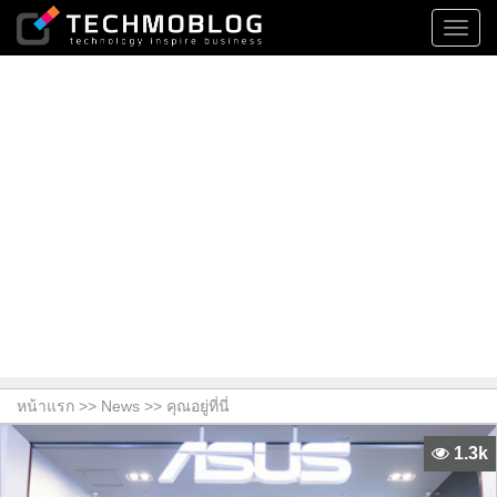
Toggl
navig
หน้าแรก >>
News
>> คุณอยู่ที่นี่
1.3k