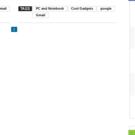
mail
PC and Notebook
Cool Gadgets
google
Gmail
1