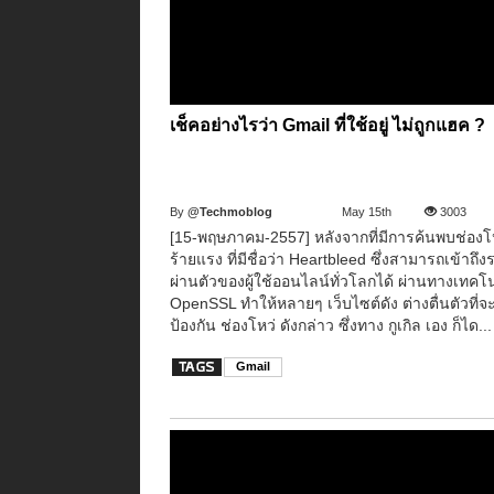
เช็คอย่างไรว่า Gmail ที่ใช้อยู่ ไม่ถูกแฮค ?
By
@Techmoblog
May 15th
3003
[15-พฤษภาคม-2557] หลังจากที่มีการค้นพบช่องโ
ร้ายแรง ที่มีชื่อว่า Heartbleed ซึ่งสามารถเข้าถึง
ผ่านตัวของผู้ใช้ออนไลน์ทั่วโลกได้ ผ่านทางเทคโ
OpenSSL ทำให้หลายๆ เว็บไซต์ดัง ต่างตื่นตัวที่จ
ป้องกัน ช่องโหว่ ดังกล่าว ซึ่งทาง กูเกิล เอง ก็ได...
Gmail