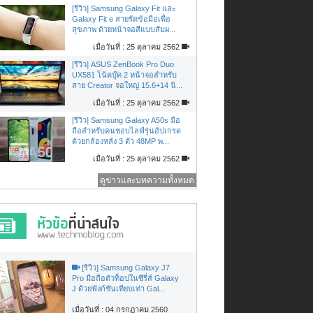
[รีวิว] Samsung Galaxy Fit และ
Galaxy Fit e สายรัดข้อมือเพื่อ
สุขภาพ ด้วยหน้าจอสีแบบสัมผ...
เมื่อวันที่ : 25 ตุลาคม 2562
[รีวิว] ASUS ZenBook Pro Duo
UX581 โน้ตบุ๊ค 2 หน้าจอสำหรับ
สาย Creator จอใหญ่ 15.6+14 นิ...
เมื่อวันที่ : 25 ตุลาคม 2562
[รีวิว] Samsung Galaxy A50s มือ
ถือสำหรับคนชอบไลฟ์รุ่นอัปเกรด
ด้วยกล้องหลัง 3 ตัว 48MP พ...
เมื่อวันที่ : 25 ตุลาคม 2562
ดูข่าวและบทความทั้งหมด
[รีวิว] Samsung Galaxy J7
Pro มือถือตัวท็อปในซีรี่ส์ Galaxy
J ด้วยฟังก์ชันเทียบเท่า Gal...
เมื่อวันที่ : 04 กรกฏาคม 2560