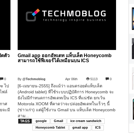
ิดตัว
Gmail app ออกอัพเดท แท็บเล็ต Honeycomb
สามารถใช้ฟีเจอร์ได้เหมือนบน ICS
0
By
@Techmoblog
Apr 06th
5113
0
ve ไป
[6-เมษายน-2555] ถึงแม้ว่า แอนดรอยด์แท็บเล็ต
ดไฟล์
(Android tablet) ที่ใช้ระบบปฏิบัติการ Honeycomb จะ
ยังไม่มีกำหนดการอัพเดทเป็น ICS ที่แน่ชัด ยกเว้น
ะกาศ
Motorola XOOM ที่คาดว่าจะปล่อยอัพเดทในเร็วๆ นี้
ดยจะมี
(ข่าวเก่า) แต่ผู้ใช้งาน Gmail บน แท็บเล็ต Honeycomb
สาม...
google
Gmail
ice cream sandwich
Honeycomb Tablet
gmail app
ICS