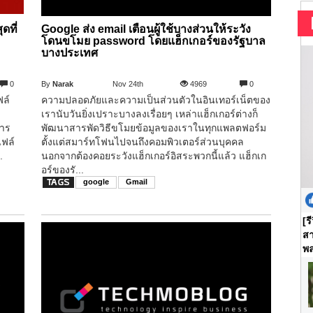
ดที่
Google ส่ง email เตือนผู้ใช้บางส่วนให้ระวัง
โดนขโมย password โดยแฮ็กเกอร์ของรัฐบาล
บางประเทศ
0
By
Narak
Nov 24th
4969
0
ฟล์
ความปลอดภัยและความเป็นส่วนตัวในอินเทอร์เน็ตของ
เรานับวันยิ่งเปราะบางลงเรื่อยๆ เหล่าแฮ็กเกอร์ต่างก็
การ
พัฒนาสารพัดวิธีขโมยข้อมูลของเราในทุกแพลตฟอร์ม
ไฟล์
ตั้งแต่สมาร์ทโฟนไปจนถึงคอมพิวเตอร์ส่วนบุคคล
.
นอกจากต้องคอยระวังแฮ็กเกอร์อิสระพวกนี้แล้ว แฮ็กเก
อร์ของรั...
google
Gmail
[ร
สา
พล