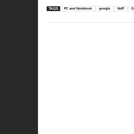
PC and Notebook
google
VoIP
G