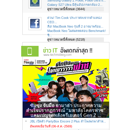
Samsung Galaxy Z Fold8, Fold8 Ultra แ...
Galaxy S27 Ultra มีลุ้นอัปเกรดกล้อง 2...
ดูข่าวหมวดนี้ทั้งหมด (3644)
ด่วน! Tim Cook ประกาศลงจากตำแหน่ง
CEO...
ลือ! MacBook Neo รุ่นที่ 2 อาจมาพร้อม...
MacBook Neo โผล่ผลทดสอบ Benchmark!
ชิ...
ดูข่าวหมวดนี้ทั้งหมด (5218)
ซัมซุง จับมือ ยามาฮ่า ประกาศความ
สำเร็จปรากฏการณ์ “มหาลัยโคตรฟาซ”
แคมเปญจุดพลังครีเอเตอร์ Gen Z ...
JBL เปิดตัว PartyBox Encore 2 Plus ลำโพงพกพาสำห...
อัพเดทเมื่อวันที่ (06-ส.ค.-2569)