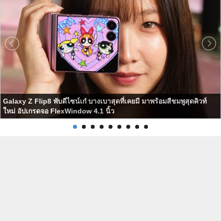
Galaxy Z Flip8 พับดีไซน์เก๋ บางเบาสุดที่เคยมี มาพร้อมสีชมพูสุดคิวท์
ใหม่ อัปเกรดจอ FlexWindow 4.1 นิ้ว