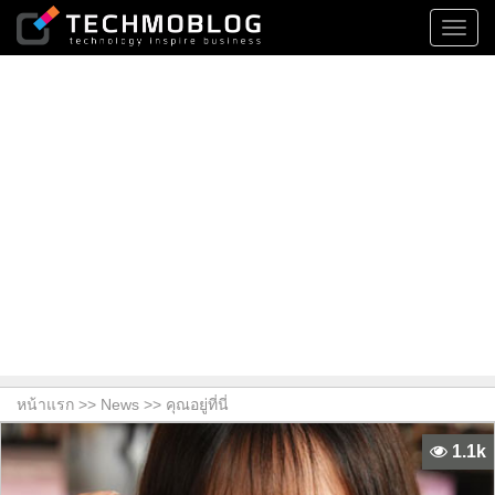
Toggl
navig
หน้าแรก >>
News
>> คุณอยู่ที่นี่
1.1k