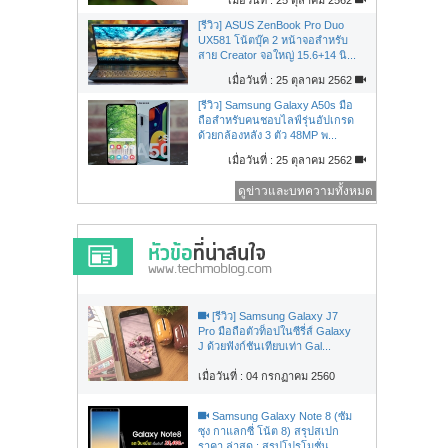
[รีวิว] ASUS ZenBook Pro Duo
UX581 โน้ตบุ๊ค 2 หน้าจอสำหรับ
สาย Creator จอใหญ่ 15.6+14 นิ...
เมื่อวันที่ : 25 ตุลาคม 2562
[รีวิว] Samsung Galaxy A50s มือ
ถือสำหรับคนชอบไลฟ์รุ่นอัปเกรด
ด้วยกล้องหลัง 3 ตัว 48MP พ...
เมื่อวันที่ : 25 ตุลาคม 2562
ดูข่าวและบทความทั้งหมด
[รีวิว] Samsung Galaxy J7
Pro มือถือตัวท็อปในซีรี่ส์ Galaxy
J ด้วยฟังก์ชันเทียบเท่า Gal...
เมื่อวันที่ : 04 กรกฏาคม 2560
Samsung Galaxy Note 8 (ซัม
ซุง กาแลกซี่ โน้ต 8) สรุปสเปก
ราคา ล่าสุด : สรุปโปรโมชั่น