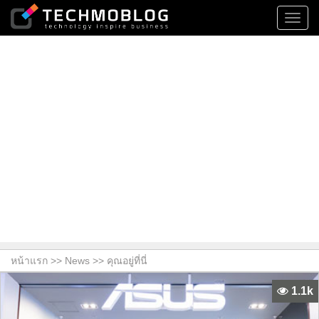
Toggl
navig
หน้าแรก >>
News
>> คุณอยู่ที่นี่
1.1k