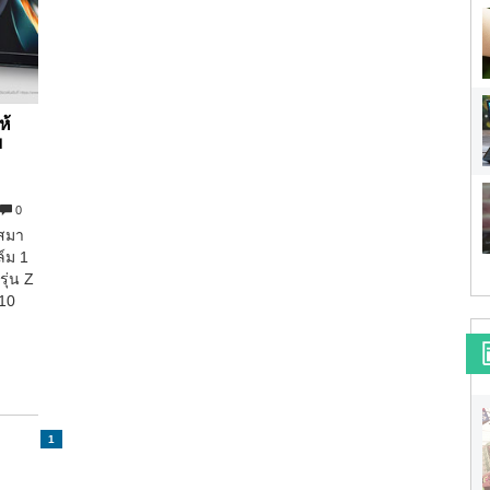
ห้
บ
0
้สมา
์ม 1
รุ่น Z
 10
1