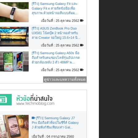
[รีวิว] Samsung Galaxy Fit และ
Galaxy Fit e สายรัดข้อมือเพื่อ
สุขภาพ ด้วยหน้าจอสีแบบสัมผ...
เมื่อวันที่ : 25 ตุลาคม 2562
[รีวิว] ASUS ZenBook Pro Duo
UX581 โน้ตบุ๊ค 2 หน้าจอสำหรับ
สาย Creator จอใหญ่ 15.6+14 นิ...
เมื่อวันที่ : 25 ตุลาคม 2562
[รีวิว] Samsung Galaxy A50s มือ
ถือสำหรับคนชอบไลฟ์รุ่นอัปเกรด
ด้วยกล้องหลัง 3 ตัว 48MP พ...
เมื่อวันที่ : 25 ตุลาคม 2562
ดูข่าวและบทความทั้งหมด
[รีวิว] Samsung Galaxy J7
Pro มือถือตัวท็อปในซีรี่ส์ Galaxy
J ด้วยฟังก์ชันเทียบเท่า Gal...
เมื่อวันที่ : 04 กรกฏาคม 2560