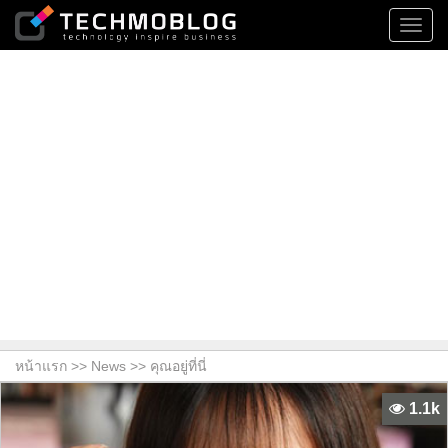
Toggl
navig
หน้าแรก >>
News
>> คุณอยู่ที่นี่
1.1k