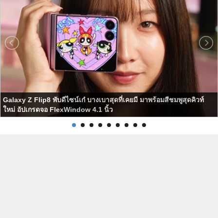
Galaxy Z Flip8 พับดีไซน์เก๋ บางเบาสุดที่เคยมี มาพร้อมสีชมพูสุดคิวท์
ใหม่ อัปเกรดจอ FlexWindow 4.1 นิ้ว