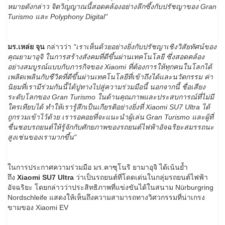
หมายดังกล่าว จิตวิญญาณนี้สอดคล้องอย่างลึกซึ้งกับปรัชญาของ Gran
Turismo และ Polyphony Digital"
มร.เหล่ย จุน
กล่าวว่า
"เราเห็นด้วยอย่างยิ่งกับปรัชญาเชิงวิสัยทัศน์ของ
คุณยามาอุจิ ในการสร้างสังคมที่ดีขึ้นผ่านเทคโนโลยี ซึ่งสอดคล้อง
อย่างสมบูรณ์แบบกับภารกิจของ Xiaomi ที่ต้องการให้ทุกคนในโลกได้
เพลิดเพลินกับชีวิตที่ดีขึ้นผ่านเทคโนโลยีที่เข้าถึงได้และนวัตกรรม ค่า
นิยมที่เรามีร่วมกันนี้ได้ปูทางไปสู่ความร่วมมือนี้ นอกจากนี้ ชื่อเสียง
ระดับโลกของ Gran Turismo ในด้านคุณภาพและประสบการณ์ที่ไม่มี
ใครเทียบได้ ทำให้เรารู้สึกเป็นเกียรติอย่างยิ่งที่ Xiaomi SU7 Ultra ได้
ถูกรวมเข้าไว้ด้วย เรารอคอยที่จะแนะนำผู้เล่น Gran Turismo และผู้ที่
ชื่นชอบรถยนต์ให้รู้จักกับศักยภาพของรถยนต์ไฟฟ้าอัจฉริยะสมรรถนะ
สูงเช่นของเรามากขึ้น"
ในการประกาศความร่วมมือ มร.คาซุโนริ ยามาอุจิ ได้เน้นย้ำ
ถึง
Xiaomi SU7 Ultra
ว่าเป็นรถยนต์ที่โดดเด่นในกลุ่มรถยนต์ไฟฟ้า
อัจฉริยะ โดยกล่าวว่าประสิทธิภาพที่แข่งขันได้ในสนาม Nürburgring
Nordschleife แสดงให้เห็นถึงความสามารถทางวิศวกรรมที่น่าเกรง
ขามของ Xiaomi EV