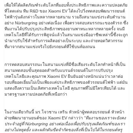
เพื่อให้ได้ผลิตภัณฑ์ระดับโลกที่มอบทั้งประสิทธิภาพและความปลอดภัย
ที่โดดเด่น ทีม R&D ของ Xiaomi EV ได้ลงไปวิ่งทดสอบพัฒนารถยนต์
ไฟฟ้ารุ่นดังกล่าวในหลากหลายสนาม รวมถึงสนามแข่งระดับตำนาน
อย่าง Nürburgring อย่างต่อเนื่อง เพื่อตรวจสอบสมรรถนะของตัวรถ ซึ่ง
ทีมงานได้ปรับปรุงประสิทธิภาพของยานพาหนะหลากหลายครั้ง จนมี
เทคโนโลยีที่ได้รับการพิสูจน์แล้วในสนามแข่งมืออาชีพเหล่านี้ซึ่งจะถูก
นำมาปรับใช้สำหรับการผลิตอย่างเป็นระบบ และถ่ายทอดวิศวกรรม
ที่มาจากสนามแข่งจริงไปยังรถยนต์ที่ใช้บนท้องถนน
การทดสอบสมรรถนะในสนามแข่งที่มีชื่อเสียงระดับโลกทำหน้าที่เป็น
สนามทดสอบขั้นสุดยอดสำหรับแบรนด์รถยนต์ในการปรับปรุง
เทคโนโลยีและคุณภาพ Xiaomi EV ยืนยันอย่างหนักแน่นว่าเวลาต่อ
รอบที่ยอดเยี่ยมไม่เป็นเพียงแค่ประสิทธิภาพของตัวรถยนต์ไฟฟ้า แต่มัน
แสดงถึงความเป็นเลิศทางเทคโนโลยี คุณภาพที่ไม่มีใครเทียบได้ และ
มาตรฐานความปลอดภัยที่เหนือกว่า
ในงานเดียวกันนี้ มร.โจวชาน เหริน หัวหน้าผู้ทดสอบรถยนต์ หัวหน้า
ฝ่ายพัฒนายานยนต์ของ Xiaomi EV กล่าวว่า
"ทีมงานของเราจะยังคง
ประจำอยู่ที่ Nürburgring อย่างต่อเนื่องเพื่อปรับปรุงผลิตภัณฑ์ของเรา
อย่างไม่หยุดยั้ง และผลักดันขีดจำกัดของสิ่งที่เป็นไปได้ในรถยนต์หรู