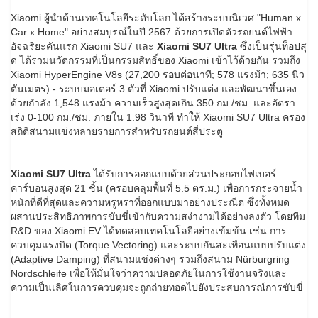
Xiaomi ผู้นำด้านเทคโนโลยีระดับโลก ได้สร้างระบบนิเวศ "Human x
Car x Home" อย่างสมบูรณ์ในปี 2567 ด้วยการเปิดตัวรถยนต์ไฟฟ้า
อัจฉริยะคันแรก Xiaomi SU7 และ
Xiaomi SU7 Ultra
ซึ่งเป็นรุ่นท็อปสุ
ด ได้รวมนวัตกรรมที่เป็นกรรมสิทธิ์ของ Xiaomi เข้าไว้ด้วยกัน รวมถึง
Xiaomi HyperEngine V8s (27,200 รอบต่อนาที; 578 แรงม้า; 635 นิว
ตันเมตร) - ระบบมอเตอร์ 3 ตัวที่ Xiaomi ปรับแต่ง และพัฒนาขึ้นเอง
ด้วยกำลัง 1,548 แรงม้า ความเร็วสูงสุดเกิน 350 กม./ชม. และอัตรา
เร่ง 0-100 กม./ชม. ภายใน 1.98 วินาที ทำให้ Xiaomi SU7 Ultra ครอง
สถิติสนามแข่งหลายรายการสำหรับรถยนต์สี่ประตู
Xiaomi SU7 Ultra
ได้รับการออกแบบด้วยส่วนประกอบไฟเบอร์
คาร์บอนสูงสุด 21 ชิ้น (ครอบคลุมพื้นที่ 5.5 ตร.ม.) เพื่อการกระจายน้ำ
หนักที่ดีที่สุดและความหรูหราที่ออกแบบมาอย่างประณีต ซึ่งทั้งหมด
ผสานประสิทธิภาพการขับขี่เข้ากับความสง่างามได้อย่างลงตัว โดยทีม
R&D ของ Xiaomi EV ได้ทดสอบเทคโนโลยีอย่างเข้มข้น เช่น การ
ควบคุมแรงบิด (Torque Vectoring) และระบบกันสะเทือนแบบปรับแต่ง
(Adaptive Damping) ที่สนามแข่งต่างๆ รวมถึงสนาม Nürburgring
Nordschleife เพื่อให้มั่นใจว่าความปลอดภัยในการใช้งานจริงและ
ความเป็นเลิศในการควบคุมจะถูกถ่ายทอดไปยังประสบการณ์การขับขี่