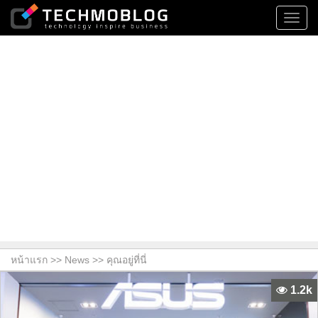
Toggl
navig
หน้าแรก >>
News
>> คุณอยู่ที่นี่
1.2k