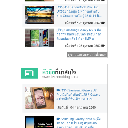
[รีวิว] ASUS ZenBook Pro Duo
UX581 โน้ตบุ๊ค 2 หน้าจอสำหรับ
สาย Creator จอใหญ่ 15.6+14 นิ...
เมื่อวันที่ : 25 ตุลาคม 2562
[รีวิว] Samsung Galaxy A50s มือ
ถือสำหรับคนชอบไลฟ์รุ่นอัปเกรด
ด้วยกล้องหลัง 3 ตัว 48MP พ...
เมื่อวันที่ : 25 ตุลาคม 2562
ดูข่าวและบทความทั้งหมด
[รีวิว] Samsung Galaxy J7
Pro มือถือตัวท็อปในซีรี่ส์ Galaxy
J ด้วยฟังก์ชันเทียบเท่า Gal...
เมื่อวันที่ : 04 กรกฏาคม 2560
Samsung Galaxy Note 8 (ซัม
ซุง กาแลกซี่ โน้ต 8) สรุปสเปก
ราคา ล่าสุด : สรุปโปรโมชั่น