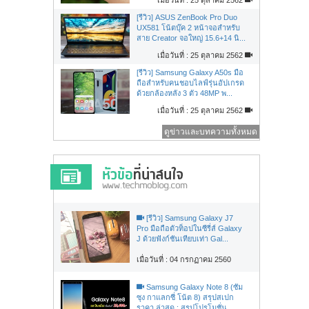
[รีวิว] ASUS ZenBook Pro Duo
UX581 โน้ตบุ๊ค 2 หน้าจอสำหรับ
สาย Creator จอใหญ่ 15.6+14 นิ...
เมื่อวันที่ : 25 ตุลาคม 2562
[รีวิว] Samsung Galaxy A50s มือ
ถือสำหรับคนชอบไลฟ์รุ่นอัปเกรด
ด้วยกล้องหลัง 3 ตัว 48MP พ...
เมื่อวันที่ : 25 ตุลาคม 2562
ดูข่าวและบทความทั้งหมด
[รีวิว] Samsung Galaxy J7
Pro มือถือตัวท็อปในซีรี่ส์ Galaxy
J ด้วยฟังก์ชันเทียบเท่า Gal...
เมื่อวันที่ : 04 กรกฏาคม 2560
Samsung Galaxy Note 8 (ซัม
ซุง กาแลกซี่ โน้ต 8) สรุปสเปก
ราคา ล่าสุด : สรุปโปรโมชั่น