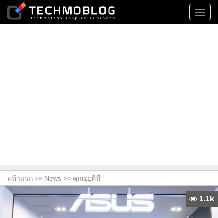
Toggl
navig
หน้าแรก >>
News
>> คุณอยู่ที่นี่
1.1k