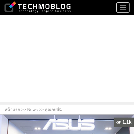
Toggl
navig
หน้าแรก >>
News
>> คุณอยู่ที่นี่
1.1k