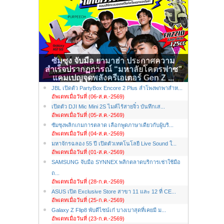
ซัมซุง จับมือ ยามาฮ่า ประกาศความ
สำเร็จปรากฏการณ์ “มหาลัยโคตรฟาซ”
แคมเปญจุดพลังครีเอเตอร์ Gen Z ...
JBL เปิดตัว PartyBox Encore 2 Plus ลำโพงพกพาสำห...
อัพเดทเมื่อวันที่ (06-ส.ค.-2569)
เปิดตัว DJI Mic Mini 2S ไมค์ไร้สายจิ๋ว บันทึกเส...
อัพเดทเมื่อวันที่ (05-ส.ค.-2569)
ซัมซุงพลิกเกมการตลาด เลือกพูดภาษาเดียวกับผู้บริ...
อัพเดทเมื่อวันที่ (04-ส.ค.-2569)
มหาจักรฉลอง 55 ปี เปิดตัวเทคโนโลยี Live Sound ใ...
อัพเดทเมื่อวันที่ (01-ส.ค.-2569)
SAMSUNG จับมือ SYNNEX พลิกตลาดบริการเช่าใช้มือ
ถ...
อัพเดทเมื่อวันที่ (28-ก.ค.-2569)
ASUS เปิด Exclusive Store สาขา 11 และ 12 ที่ CE...
อัพเดทเมื่อวันที่ (25-ก.ค.-2569)
Galaxy Z Flip8 พับดีไซน์เก๋ บางเบาสุดที่เคยมี ม...
อัพเดทเมื่อวันที่ (23-ก.ค.-2569)