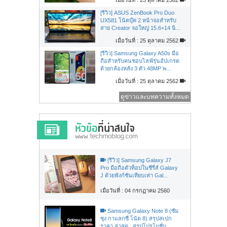
[รีวิว] ASUS ZenBook Pro Duo
UX581 โน้ตบุ๊ค 2 หน้าจอสำหรับ
สาย Creator จอใหญ่ 15.6+14 นิ...
เมื่อวันที่ : 25 ตุลาคม 2562
[รีวิว] Samsung Galaxy A50s มือ
ถือสำหรับคนชอบไลฟ์รุ่นอัปเกรด
ด้วยกล้องหลัง 3 ตัว 48MP พ...
เมื่อวันที่ : 25 ตุลาคม 2562
ดูข่าวและบทความทั้งหมด
[รีวิว] Samsung Galaxy J7
Pro มือถือตัวท็อปในซีรี่ส์ Galaxy
J ด้วยฟังก์ชันเทียบเท่า Gal...
เมื่อวันที่ : 04 กรกฏาคม 2560
Samsung Galaxy Note 8 (ซัม
ซุง กาแลกซี่ โน้ต 8) สรุปสเปก
ราคา ล่าสุด : สรุปโปรโมชั่น