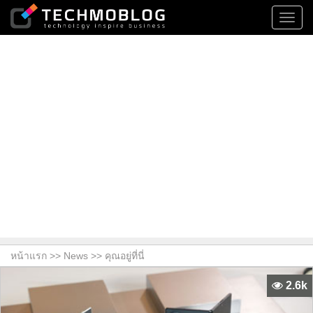
Toggl
navig
หน้าแรก >>
News
>> คุณอยู่ที่นี่
2.6k