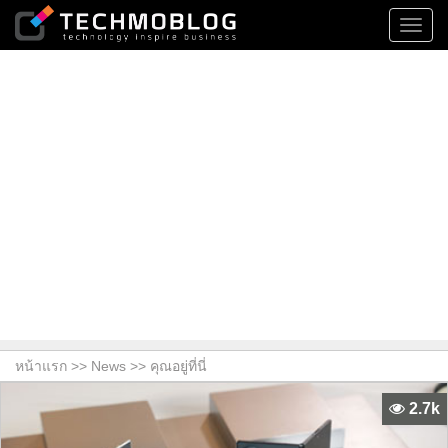
Toggl
navig
หน้าแรก >>
News
>> คุณอยู่ที่นี่
2.7k