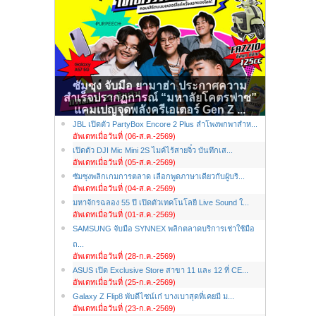
ซัมซุง จับมือ ยามาฮ่า ประกาศความ
สำเร็จปรากฏการณ์ “มหาลัยโคตรฟาซ”
แคมเปญจุดพลังครีเอเตอร์ Gen Z ...
JBL เปิดตัว PartyBox Encore 2 Plus ลำโพงพกพาสำห...
อัพเดทเมื่อวันที่ (06-ส.ค.-2569)
เปิดตัว DJI Mic Mini 2S ไมค์ไร้สายจิ๋ว บันทึกเส...
อัพเดทเมื่อวันที่ (05-ส.ค.-2569)
ซัมซุงพลิกเกมการตลาด เลือกพูดภาษาเดียวกับผู้บริ...
อัพเดทเมื่อวันที่ (04-ส.ค.-2569)
มหาจักรฉลอง 55 ปี เปิดตัวเทคโนโลยี Live Sound ใ...
อัพเดทเมื่อวันที่ (01-ส.ค.-2569)
SAMSUNG จับมือ SYNNEX พลิกตลาดบริการเช่าใช้มือ
ถ...
อัพเดทเมื่อวันที่ (28-ก.ค.-2569)
ASUS เปิด Exclusive Store สาขา 11 และ 12 ที่ CE...
อัพเดทเมื่อวันที่ (25-ก.ค.-2569)
Galaxy Z Flip8 พับดีไซน์เก๋ บางเบาสุดที่เคยมี ม...
อัพเดทเมื่อวันที่ (23-ก.ค.-2569)