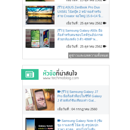
[รีวิว] ASUS ZenBook Pro Duo
UX581 โน้ตบุ๊ค 2 หน้าจอสำหรับ
สาย Creator จอใหญ่ 15.6+14 นิ...
เมื่อวันที่ : 25 ตุลาคม 2562
[รีวิว] Samsung Galaxy A50s มือ
ถือสำหรับคนชอบไลฟ์รุ่นอัปเกรด
ด้วยกล้องหลัง 3 ตัว 48MP พ...
เมื่อวันที่ : 25 ตุลาคม 2562
ดูข่าวและบทความทั้งหมด
[รีวิว] Samsung Galaxy J7
Pro มือถือตัวท็อปในซีรี่ส์ Galaxy
J ด้วยฟังก์ชันเทียบเท่า Gal...
เมื่อวันที่ : 04 กรกฏาคม 2560
Samsung Galaxy Note 8 (ซัม
ซุง กาแลกซี่ โน้ต 8) สรุปสเปก
ราคา ล่าสุด : สรุปโปรโมชั่น