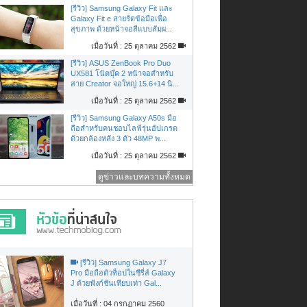
[รีวิว] Samsung Galaxy Fit และ
Galaxy Fit e สายรัดข้อมือเพื่อ
สุขภาพ ด้วยหน้าจอสีแบบสัมผ...
เมื่อวันที่ : 25 ตุลาคม 2562
[รีวิว] ASUS ZenBook Pro Duo
UX581 โน้ตบุ๊ค 2 หน้าจอสำหรับ
สาย Creator จอใหญ่ 15.6+14 นิ...
เมื่อวันที่ : 25 ตุลาคม 2562
[รีวิว] Samsung Galaxy A50s มือ
ถือสำหรับคนชอบไลฟ์รุ่นอัปเกรด
ด้วยกล้องหลัง 3 ตัว 48MP พ...
เมื่อวันที่ : 25 ตุลาคม 2562
ดูข่าวและบทความทั้งหมด
[รีวิว] Samsung Galaxy J7
Pro มือถือตัวท็อปในซีรี่ส์ Galaxy
J ด้วยฟังก์ชันเทียบเท่า Gal...
เมื่อวันที่ : 04 กรกฏาคม 2560