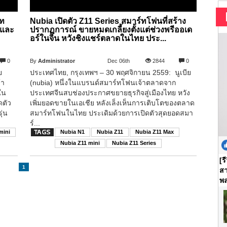
์ท
Nubia เปิดตัว Z11 Series สมาร์ทโฟนที่สร้าง
 และ
ปรากฏการณ์ ขายหมดเกลี้ยงตั้งแต่ช่วงพรีออเด
อร์ในจีน หวังชิงแชร์ตลาดในไทย ประ...
0
By
Administrator
Dec 06th
2844
0
ย
ประเทศไทย, กรุงเทพฯ – 30 พฤศจิกายน 2559: นูเบีย
้า
(nubia) หนึ่งในแบรนด์สมาร์ทโฟนเจ้าตลาดจาก
ใน
ประเทศจีนสบช่องประกาศขยายธุรกิจสู่เมืองไทย หวัง
ดตัว
เพิ่มยอดขายในเอเชีย หลังเล็งเห็นการเติบโตของตลาด
ุ่น
สมาร์ทโฟนในไทย ประเดิมด้วยการเปิดตัวสุดยอดสมา
ร์...
mini
Nubia N1
Nubia Z11
Nubia Z11 Max
Nubia Z11 mini
Nubia Z11 Series
[ร
1
สา
พล