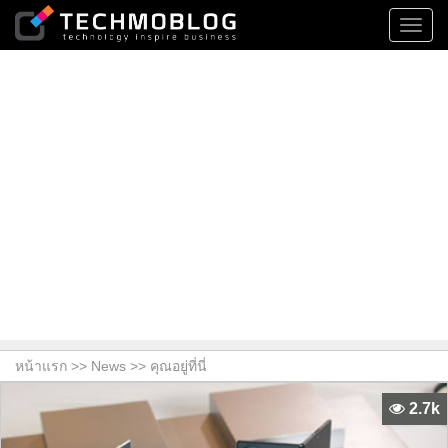
Toggl
navig
หน้าแรก >>
News
>> คุณอยู่ที่นี่
2.7k