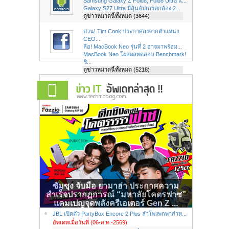
Samsung Galaxy Z Fold8, Fold8 Ultra แ...
Galaxy S27 Ultra มีลุ้นอัปเกรดกล้อง 2...
ดูข่าวหมวดนี้ทั้งหมด (3644)
ด่วน! Tim Cook ประกาศลงจากตำแหน่ง
CEO...
ลือ! MacBook Neo รุ่นที่ 2 อาจมาพร้อม...
MacBook Neo โผล่ผลทดสอบ Benchmark!
ชิ...
ดูข่าวหมวดนี้ทั้งหมด (5218)
ซัมซุง จับมือ ยามาฮ่า ประกาศความ
สำเร็จปรากฏการณ์ “มหาลัยโคตรฟาซ”
แคมเปญจุดพลังครีเอเตอร์ Gen Z ...
JBL เปิดตัว PartyBox Encore 2 Plus ลำโพงพกพาสำห...
อัพเดทเมื่อวันที่ (06-ส.ค.-2569)