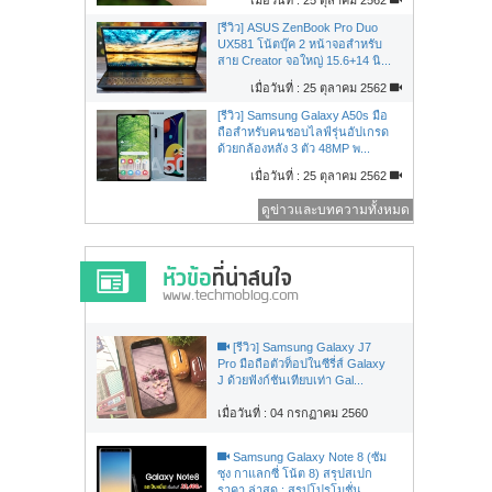
[รีวิว] ASUS ZenBook Pro Duo
UX581 โน้ตบุ๊ค 2 หน้าจอสำหรับ
สาย Creator จอใหญ่ 15.6+14 นิ...
เมื่อวันที่ : 25 ตุลาคม 2562
[รีวิว] Samsung Galaxy A50s มือ
ถือสำหรับคนชอบไลฟ์รุ่นอัปเกรด
ด้วยกล้องหลัง 3 ตัว 48MP พ...
เมื่อวันที่ : 25 ตุลาคม 2562
ดูข่าวและบทความทั้งหมด
[รีวิว] Samsung Galaxy J7
Pro มือถือตัวท็อปในซีรี่ส์ Galaxy
J ด้วยฟังก์ชันเทียบเท่า Gal...
เมื่อวันที่ : 04 กรกฏาคม 2560
Samsung Galaxy Note 8 (ซัม
ซุง กาแลกซี่ โน้ต 8) สรุปสเปก
ราคา ล่าสุด : สรุปโปรโมชั่น