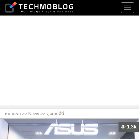
Toggl
navig
หน้าแรก >>
News
>> คุณอยู่ที่นี่
1.3k