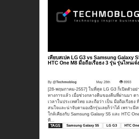
เทียบสเปค LG G3 vs Samsung Galaxy S
HTC One M8 มือถือเรือธง 3 รุ่น รุ่นไหนเจ๋
By
@Techmoblog
May 28th
8993
[28-พฤษภาคม-2557] ในที่สุด LG G3 ก็เปิดตัวอย่
ทางการแล้ว เมื่อช่วงกลางคืนของคืนที่ผ่านมา ต
เวลาในประเทศไทย และถือว่า เป็น มือถือเรือธง ที
สนใจและน่าจับตามองอีกรุ่นเลยก็ว่าได้ เพราะมีสเ
ใกล้เคียงกับ Samsung Galaxy S5 และ HTC On
ที...
Samsung Galaxy S5
LG G3
HTC One