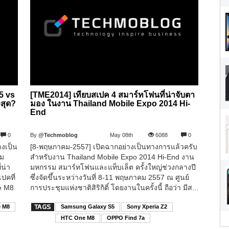
5 vs
[TME2014] เทียบสเปค 4 สมาร์ทโฟนที่น่าจับตา
งสุด?
มอง ในงาน Thailand Mobile Expo 2014 Hi-
End
0
By
@Techmoblog
May 08th
6088
0
างเป็น
[8-พฤษภาคม-2557] เปิดฉากอย่างเป็นทางการแล้วครับ
าม
สำหรับงาน Thailand Mobile Expo 2014 Hi-End งาน
่น่า
มหกรรม สมาร์ทโฟนและแท็บเล็ต ครั้งใหญ่ช่วงกลางปี
ปคที่
ซึ่งจัดขึ้นระหว่างวันที่ 8-11 พฤษภาคม 2557 ณ ศูนย์
e M8
การประชุมแห่งชาติสิริกิติ์ โดยงานในครั้งนี้ ถือว่า มีส...
 M8
Samsung Galaxy S5
Sony Xperia Z2
HTC One M8
OPPO Find 7a