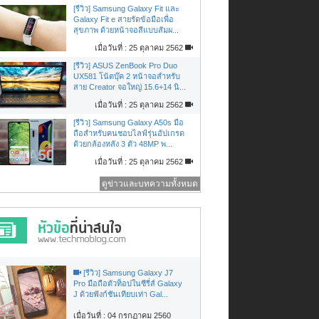
[รีวิว] Samsung Galaxy Fit และ
Galaxy Fit e สายรัดข้อมือเพื่อ
สุขภาพ ด้วยหน้าจอสีแบบสัมผ...
เมื่อวันที่ : 25 ตุลาคม 2562
[รีวิว] ASUS ZenBook Pro Duo
UX581 โน้ตบุ๊ค 2 หน้าจอสำหรับ
สาย Creator จอใหญ่ 15.6+14 นิ...
เมื่อวันที่ : 25 ตุลาคม 2562
[รีวิว] Samsung Galaxy A50s มือ
ถือสำหรับคนชอบไลฟ์รุ่นอัปเกรด
ด้วยกล้องหลัง 3 ตัว 48MP พ...
เมื่อวันที่ : 25 ตุลาคม 2562
ดูข่าวและบทความทั้งหมด
[รีวิว] Samsung Galaxy J7
Pro มือถือตัวท็อปในซีรี่ส์ Galaxy
J ด้วยฟังก์ชันเทียบเท่า Gal...
เมื่อวันที่ : 04 กรกฏาคม 2560