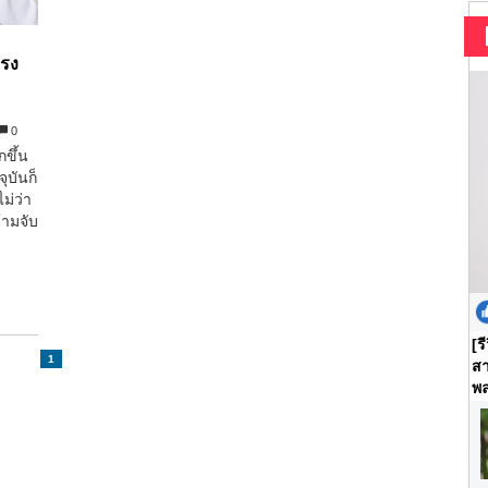
ทรง
0
กขึ้น
ุบันก็
ม่ว่า
้ามจับ
[ร
1
สา
พล