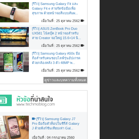
[รีวิว] Samsung Galaxy Fit และ
Galaxy Fit e สายรัดข้อมือเพื่อ
สุขภาพ ด้วยหน้าจอสีแบบสัมผ...
เมื่อวันที่ : 25 ตุลาคม 2562
[รีวิว] ASUS ZenBook Pro Duo
UX581 โน้ตบุ๊ค 2 หน้าจอสำหรับ
สาย Creator จอใหญ่ 15.6+14 นิ...
เมื่อวันที่ : 25 ตุลาคม 2562
[รีวิว] Samsung Galaxy A50s มือ
ถือสำหรับคนชอบไลฟ์รุ่นอัปเกรด
ด้วยกล้องหลัง 3 ตัว 48MP พ...
เมื่อวันที่ : 25 ตุลาคม 2562
ดูข่าวและบทความทั้งหมด
[รีวิว] Samsung Galaxy J7
Pro มือถือตัวท็อปในซีรี่ส์ Galaxy
J ด้วยฟังก์ชันเทียบเท่า Gal...
เมื่อวันที่ : 04 กรกฏาคม 2560