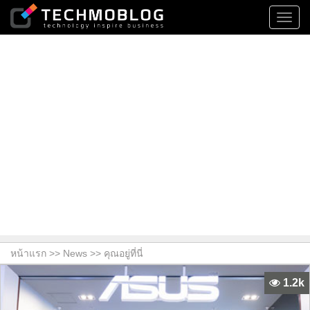
Toggl
navig
หน้าแรก >>
News
>> คุณอยู่ที่นี่
1.2k