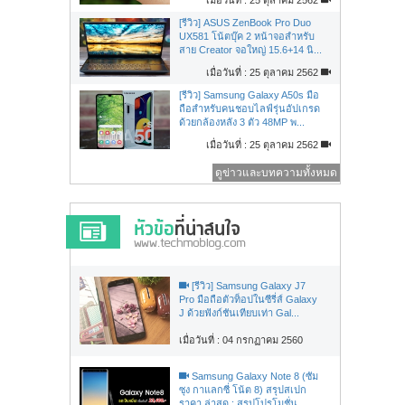
[รีวิว] ASUS ZenBook Pro Duo
UX581 โน้ตบุ๊ค 2 หน้าจอสำหรับ
สาย Creator จอใหญ่ 15.6+14 นิ...
เมื่อวันที่ : 25 ตุลาคม 2562
[รีวิว] Samsung Galaxy A50s มือ
ถือสำหรับคนชอบไลฟ์รุ่นอัปเกรด
ด้วยกล้องหลัง 3 ตัว 48MP พ...
เมื่อวันที่ : 25 ตุลาคม 2562
ดูข่าวและบทความทั้งหมด
[รีวิว] Samsung Galaxy J7
Pro มือถือตัวท็อปในซีรี่ส์ Galaxy
J ด้วยฟังก์ชันเทียบเท่า Gal...
เมื่อวันที่ : 04 กรกฏาคม 2560
Samsung Galaxy Note 8 (ซัม
ซุง กาแลกซี่ โน้ต 8) สรุปสเปก
ราคา ล่าสุด : สรุปโปรโมชั่น