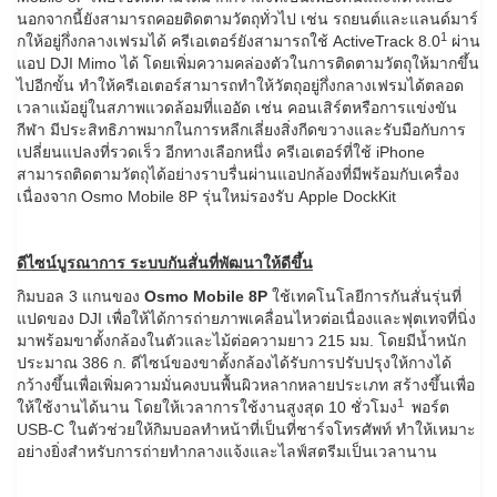
นอกจากนี้ยังสามารถคอยติดตามวัตถุทั่วไป เช่น รถยนต์และแลนด์มาร์
1
กให้อยู่กึ่งกลางเฟรมได้ ครีเอเตอร์ยังสามารถใช้ ActiveTrack 8.0
ผ่าน
แอป DJI Mimo ได้ โดยเพิ่มความคล่องตัวในการติดตามวัตถุให้มากขึ้น
ไปอีกขั้น ทำให้ครีเอเตอร์สามารถทำให้วัตถุอยู่กึ่งกลางเฟรมได้ตลอด
เวลาแม้อยู่ในสภาพแวดล้อมที่แออัด เช่น คอนเสิร์ตหรือการแข่งขัน
กีฬา มีประสิทธิภาพมากในการหลีกเลี่ยงสิ่งกีดขวางและรับมือกับการ
เปลี่ยนแปลงที่รวดเร็ว อีกทางเลือกหนึ่ง ครีเอเตอร์ที่ใช้ iPhone
สามารถติดตามวัตถุได้อย่างราบรื่นผ่านแอปกล้องที่มีพร้อมกับเครื่อง
เนื่องจาก Osmo Mobile 8P รุ่นใหม่รองรับ Apple DockKit
ดีไซน์บูรณาการ ระบบกันสั่นที่พัฒนาให้ดีขึ้น
กิมบอล 3 แกนของ
Osmo Mobile 8P
ใช้เทคโนโลยีการกันสั่นรุ่นที่
แปดของ DJI เพื่อให้ได้การถ่ายภาพเคลื่อนไหวต่อเนื่องและฟุตเทจที่นิ่ง
มาพร้อมขาตั้งกล้องในตัวและไม้ต่อความยาว 215 มม. โดยมีน้ำหนัก
ประมาณ 386 ก. ดีไซน์ของขาตั้งกล้องได้รับการปรับปรุงให้กางได้
กว้างขึ้นเพื่อเพิ่มความมั่นคงบนพื้นผิวหลากหลายประเภท สร้างขึ้นเพื่อ
1
ให้ใช้งานได้นาน โดยให้เวลาการใช้งานสูงสุด 10 ชั่วโมง
พอร์ต
USB-C ในตัวช่วยให้กิมบอลทำหน้าที่เป็นที่ชาร์จโทรศัพท์ ทำให้เหมาะ
อย่างยิ่งสำหรับการถ่ายทำกลางแจ้งและไลฟ์สตรีมเป็นเวลานาน