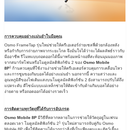
การควบคุมอย่างแม่นยำในมือคุณ
Osmo FrameTap รุ่นใหม่ช่วยให้ครีเอเตอร์ถ่ายเซลฟี่ด้วยกล้องหลัง
หรือกำกับการถ่ายภาพจากระยะไกล จึงมั่นใจได้ว่าจะได้ผลลัพธ์ราวกับ
มืออาชีพ รีโมทแบบถอดออกได้นี้มาพร้อมหน้าจอที่สะท้อนมุมมองภาพ
จากสมาร์ทโฟนหรือโมดูลมัลติฟังก์ชัน 2 ของ
Osmo Mobile
1
8P
ก้านควบคุมที่ใช้งานง่ายช่วยให้ครีเอเตอร์ควบคุมการเคลื่อนไหว
และการซูมของกิมบอลได้อย่างแม่นยำ นอกจากนี้ ความสว่างและ
อุณหภูมิสีของไฟเติมแสงบนโมดูลมัลติฟังก์ชัน 2 ยังสามารถปรับได้ถึง
แปดระดับ ดีไซน์แบบแม่เหล็กช่วยให้ติดเข้ากับด้ามกิมบอลได้อย่าง
ง่ายดาย หรือถอดออกได้อย่างรวดเร็ว
การติดตามทุกวัตถุที่ได้รับการอัปเกรด
Osmo Mobile 8P
มีวิธีที่หลากหลายในการช่วยให้วัตถุอยู่ในเฟรม
1
ตลอดเวลา โมดูลมัลติฟังก์ชัน 2
รุ่นใหม่สามารถจับคู่กับ Osmo
Mobile 8P เพื่อใช้ติดตามได้มากกว่าสิ่งที่เป็นเพียงคนและสัตว์เลี้ยง