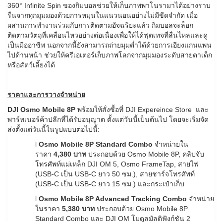
360° Infinite Spin ของกิมบอลช่วยให้เก็บภาพพาโนรามาได้อย่างราบ
รื่นจากทุกมุมมองด้วยการหมุนในแนวนอนอย่างไม่มีขีดจำกัด เมื่อ
ผสานการทำงานร่วมกับการติดตามอัจฉริยะแล้ว กิมบอลจะล็อก
ติดตามวัตถุที่เคลื่อนไหวอย่างต่อเนื่องเพื่อให้ได้ฟุตเทจที่ลื่นไหลและดู
เป็นมืออาชีพ นอกจากนี้ยังสามารถถ่ายมุมต่ำได้ด้วยการเอียงแกนแพน
ไปด้านหน้า ช่วยให้ครีเอเตอร์เก็บภาพโลกจากมุมมองระดับสายตาเด็ก
หรือสัตว์เลี้ยงได้
ราคาและการวางจำหน่าย
DJI Osmo Mobile 8P
พร้อมให้สั่งซื้อที่ DJI Expereince Store และ
พาร์ทเนอร์ค้าปลีกที่ได้รับอนุญาต ตั้งแต่วันนี้เป็นต้นไป โดยจะเริ่มจัด
ส่งตั้งแต่วันนี้ในรูปแบบต่อไปนี้:
l
Osmo Mobile 8P Standard Combo
จำหน่ายใน
ราคา
4,380 บาท
ประกอบด้วย Osmo Mobile 8P, คลิปจับ
โทรศัพท์แม่เหล็ก DJI OM 5, Osmo FrameTap, สายไฟ
(USB-C เป็น USB-C ยาว 50 ซม.), สายชาร์จโทรศัพท์
(USB-C เป็น USB-C ยาว 15 ซม.) และกระเป๋าเก็บ
l
Osmo Mobile 8P Advanced Tracking Combo
จำหน่าย
ในราคา
5,380 บาท
ประกอบด้วย Osmo Mobile 8P
Standard Combo และ DJI OM โมดูลมัลติฟังก์ชัน 2