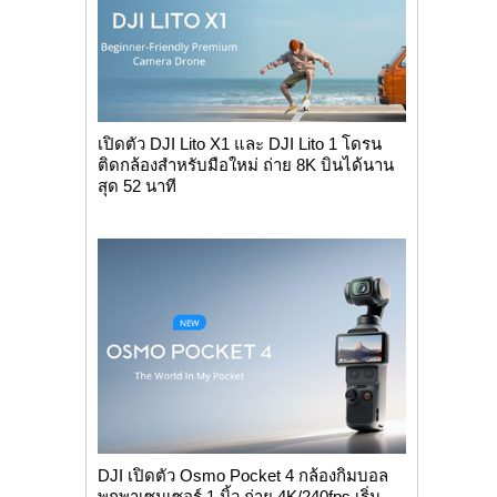
เปิดตัว DJI Lito X1 และ DJI Lito 1 โดรน
ติดกล้องสำหรับมือใหม่ ถ่าย 8K บินได้นาน
สุด 52 นาที
DJI เปิดตัว Osmo Pocket 4 กล้องกิมบอล
พกพาเซนเซอร์ 1 นิ้ว ถ่าย 4K/240fps เริ่ม