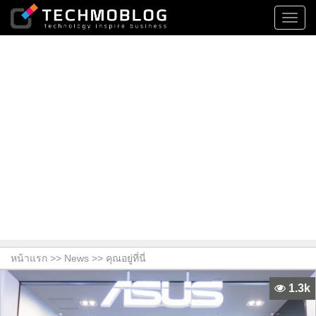
Toggl
navig
หน้าแรก >>
News
>> คุณอยู่ที่นี่
1.3k