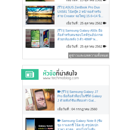
[รีวิว] ASUS ZenBook Pro Duo
UX581 โน้ตบุ๊ค 2 หน้าจอสำหรับ
สาย Creator จอใหญ่ 15.6+14 นิ...
เมื่อวันที่ : 25 ตุลาคม 2562
[รีวิว] Samsung Galaxy A50s มือ
ถือสำหรับคนชอบไลฟ์รุ่นอัปเกรด
ด้วยกล้องหลัง 3 ตัว 48MP พ...
เมื่อวันที่ : 25 ตุลาคม 2562
ดูข่าวและบทความทั้งหมด
[รีวิว] Samsung Galaxy J7
Pro มือถือตัวท็อปในซีรี่ส์ Galaxy
J ด้วยฟังก์ชันเทียบเท่า Gal...
เมื่อวันที่ : 04 กรกฏาคม 2560
Samsung Galaxy Note 8 (ซัม
ซุง กาแลกซี่ โน้ต 8) สรุปสเปก
ราคา ล่าสุด : สรุปโปรโมชั่น