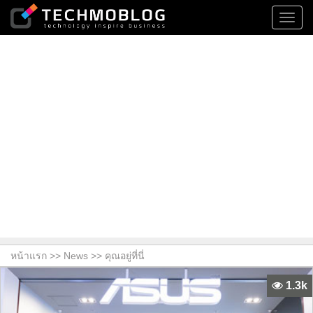
Toggl
navig
หน้าแรก >>
News
>> คุณอยู่ที่นี่
1.3k