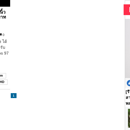
ิ้ว
 บาท
0
ง ได้
ครับ
os 97
um
 HD
[ร
1
สา
พล