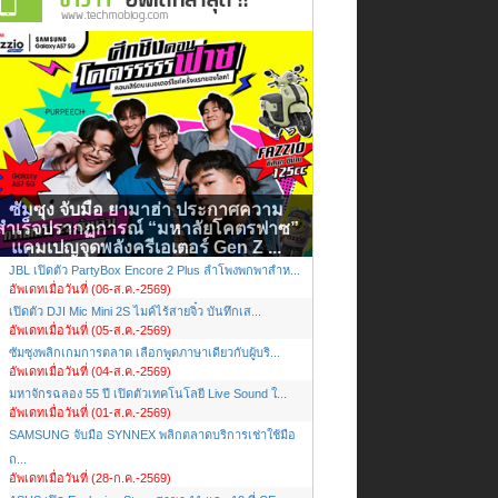
ซัมซุง จับมือ ยามาฮ่า ประกาศความ
สำเร็จปรากฏการณ์ “มหาลัยโคตรฟาซ”
แคมเปญจุดพลังครีเอเตอร์ Gen Z ...
JBL เปิดตัว PartyBox Encore 2 Plus ลำโพงพกพาสำห...
อัพเดทเมื่อวันที่ (06-ส.ค.-2569)
เปิดตัว DJI Mic Mini 2S ไมค์ไร้สายจิ๋ว บันทึกเส...
อัพเดทเมื่อวันที่ (05-ส.ค.-2569)
ซัมซุงพลิกเกมการตลาด เลือกพูดภาษาเดียวกับผู้บริ...
อัพเดทเมื่อวันที่ (04-ส.ค.-2569)
มหาจักรฉลอง 55 ปี เปิดตัวเทคโนโลยี Live Sound ใ...
อัพเดทเมื่อวันที่ (01-ส.ค.-2569)
SAMSUNG จับมือ SYNNEX พลิกตลาดบริการเช่าใช้มือ
ถ...
อัพเดทเมื่อวันที่ (28-ก.ค.-2569)