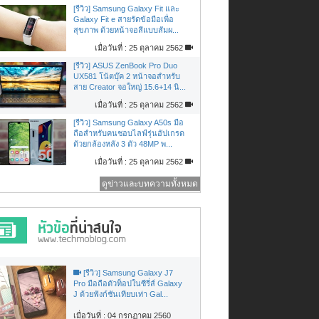
[รีวิว] Samsung Galaxy Fit และ
Galaxy Fit e สายรัดข้อมือเพื่อ
สุขภาพ ด้วยหน้าจอสีแบบสัมผ...
เมื่อวันที่ : 25 ตุลาคม 2562
[รีวิว] ASUS ZenBook Pro Duo
UX581 โน้ตบุ๊ค 2 หน้าจอสำหรับ
สาย Creator จอใหญ่ 15.6+14 นิ...
เมื่อวันที่ : 25 ตุลาคม 2562
[รีวิว] Samsung Galaxy A50s มือ
ถือสำหรับคนชอบไลฟ์รุ่นอัปเกรด
ด้วยกล้องหลัง 3 ตัว 48MP พ...
เมื่อวันที่ : 25 ตุลาคม 2562
ดูข่าวและบทความทั้งหมด
[รีวิว] Samsung Galaxy J7
Pro มือถือตัวท็อปในซีรี่ส์ Galaxy
J ด้วยฟังก์ชันเทียบเท่า Gal...
เมื่อวันที่ : 04 กรกฏาคม 2560