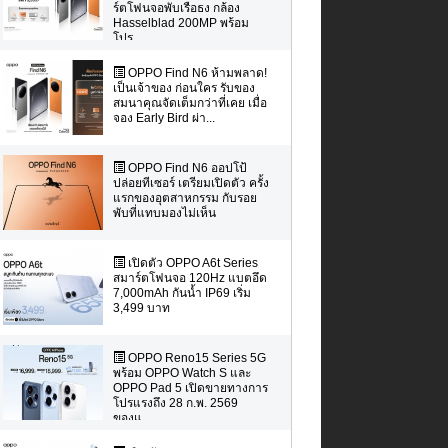
ร์ตโฟนจอพับเรือธง กล้อง
Hasselblad 200MP พร้อม
โปร...
OPPO Find N6 ห้ามพลาด!
เป็นเจ้าของ ก่อนใคร รับของ
สมนาคุณจัดเต็มกว่าที่เคย เมื่อ
จอง Early Bird ผ่า...
OPPO Find N6 ออปโป้
ปล่อยทีเซอร์ เตรียมเปิดตัว ครั้ง
แรกของอุตสาหกรรม กับรอย
พับที่แทบมองไม่เห็น
เปิดตัว OPPO A6t Series
สมาร์ตโฟนจอ 120Hz แบตอึด
7,000mAh กันน้ำ IP69 เริ่ม
3,499 บาท
OPPO Reno15 Series 5G
พร้อม OPPO Watch S และ
OPPO Pad 5 เปิดขายทางการ
โปรแรงถึง 28 ก.พ. 2569
ของแ...