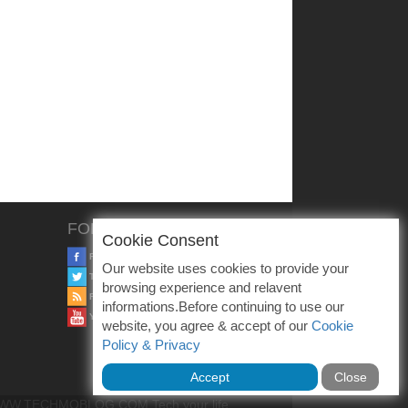
FOLLOW US
Cookie Consent
FACEBOOK
Our website uses cookies to provide your
TWITTER
browsing experience and relavent
RSS
informations.Before continuing to use our
YOUTUBE
website, you agree & accept of our
Cookie
Policy & Privacy
Accept
Close
W.TECHMOBLOG.COM Tech your life ....