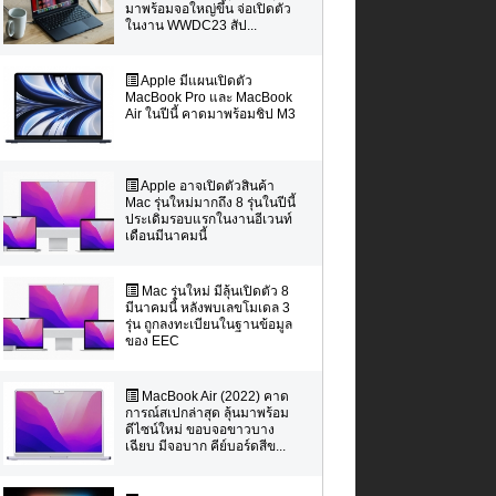
มาพร้อมจอใหญ่ขึ้น จ่อเปิดตัว
ในงาน WWDC23 สัป...
Apple มีแผนเปิดตัว
MacBook Pro และ MacBook
Air ในปีนี้ คาดมาพร้อมชิป M3
Apple อาจเปิดตัวสินค้า
Mac รุ่นใหม่มากถึง 8 รุ่นในปีนี้
ประเดิมรอบแรกในงานอีเวนท์
เดือนมีนาคมนี้
Mac รุ่นใหม่ มีลุ้นเปิดตัว 8
มีนาคมนี้ หลังพบเลขโมเดล 3
รุ่น ถูกลงทะเบียนในฐานข้อมูล
ของ EEC
MacBook Air (2022) คาด
การณ์สเปกล่าสุด ลุ้นมาพร้อม
ดีไซน์ใหม่ ขอบจอขาวบาง
เฉียบ มีจอบาก คีย์บอร์ดสีข...