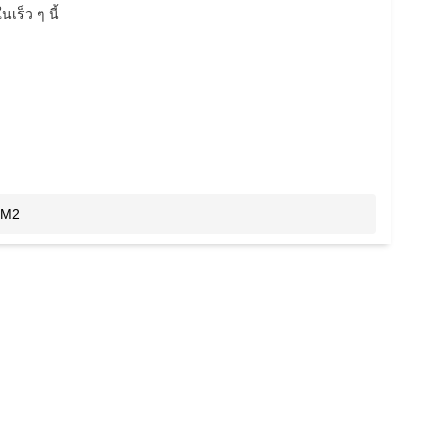
นเร็ว ๆ นี้
M2