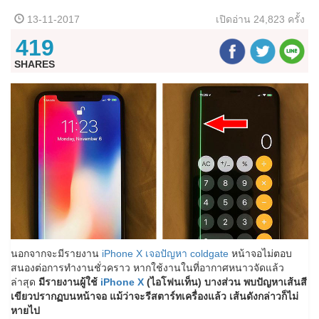
13-11-2017
เปิดอ่าน
24,823 ครั้ง
419
SHARES
นอกจากจะมีรายงาน
iPhone X เจอปัญหา coldgate
หน้าจอไม่ตอบ
สนองต่อการทำงานชั่วคราว หากใช้งานในที่อากาศหนาวจัดแล้ว
ล่าสุด
มีรายงานผู้ใช้
iPhone X
(ไอโฟนเท็น) บางส่วน พบปัญหาเส้นสี
เขียวปรากฏบนหน้าจอ แม้ว่าจะรีสตาร์ทเครื่องแล้ว เส้นดังกล่าวก็ไม่
หายไป