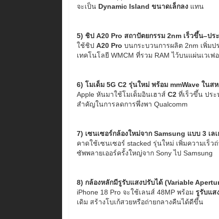
จะเป็น
Dynamic Island ขนาดเล็กลง
แทน
5) ชิป A20 Pro สถาปัตยกรรม 2nm เร็วขึ้น–ประ
ใช้ชิป
A20 Pro
บนกระบวนการผลิต 2nm เพิ่ม
เทคโนโลยี WMCM ที่รวม RAM ไว้บนแผ่นเวเฟอร์
6) โมเด็ม 5G C2 รุ่นใหม่ พร้อม mmWave ในสห
Apple หันมาใช้โมเด็มอินเฮาส์
C2
ที่เร็วขึ้น ป
สำคัญในการลดการพึ่งพา Qualcomm
7) เซนเซอร์กล้องใหม่จาก Samsung แบบ 3 เลเ
คาดใช้เซนเซอร์ stacked รุ่นใหม่ เพิ่มความเร็ว
ซัพพลายเออร์ครั้งใหญ่จาก Sony ไป Samsung
8) กล้องหลักมีรูรับแสงปรับได้ (Variable Apertu
iPhone 18 Pro จะใช้เลนส์ 48MP พร้อม
รูรับแส
เดิม สร้างโบเก้สวยหรือถ่ายกลางคืนได้ดีขึ้น