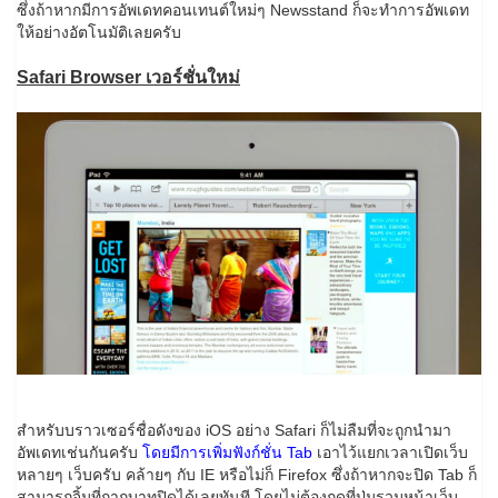
ซึ่งถ้าหากมีการอัพเดทคอนเทนต์ใหม่ๆ Newsstand ก็จะทำการอัพเดท
ให้อย่างอัตโนมัติเลยครับ
Safari Browser เวอร์ชั่นใหม่
สำหรับบราวเซอร์ชื่อดังของ iOS อย่าง Safari ก็ไม่ลืมที่จะถูกนำมา
อัพเดทเช่นกันครับ
โดยมีการเพิ่มฟังก์ชั่น Tab
เอาไว้แยกเวลาเปิดเว็บ
หลายๆ เว็บครับ คล้ายๆ กับ IE หรือไม่ก็ Firefox ซึ่งถ้าหากจะปิด Tab ก็
สามารถจิ้มที่กากบาทปิดได้เลยทันที โดยไม่ต้องกดที่ปุ่มรวมหน้าเว็บ