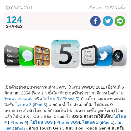
09-06-2011
เปิดอ่าน
22,586 ครั้ง
124
SHARES
เปิดตัวอย่างเป็นทางการแล้วนะครับ ในงาน WWDC 2011 เมื่อวันที่ 6
มิถุนายน 2554 ที่ผ่านมา ซึ่งใครที่รอเซอร์ไพร์สว่า จะมีการเปิดตัว
ไอ
หรือ
ไอโฟน 5
(
iPhone 5
) บ้างมั๊ย บางคนอาจจะหวัง
โฟน 4S
(
iPhone 4S
)
ถึงขั้น
ไอแพด 3
(
iPad 3
) เลยด้วยซ้ำไป คำตอบก็คือ ไม่มีนะครับ
เพราะการเปิดตัวในงาน ก็ยังคงเป็นไปตามตารางที่ได้ถูกเซ็ทเอาไว้อยู่
แล้ว ก็มี OS X , iOS 5 และ iCloud ซึ่ง
iOS 5 สามารถใช้ได้กับ
ไอโฟน
4
(
iPhone 4
),
ไอโฟน 3GS
(
iPhone 3GS
),
ไอแพด 1
(
iPad 1
),
ไอ
, iPod Touch Gen 3 และ iPod Touch Gen 4 นะครับ
แพด 2
(
iPad 2
)