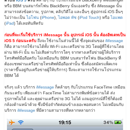
ตัวบน
iOS 5
ครับ
คล้ายๆ กับ โปรแกรมแชท BlackBerry Messenger
หรือ BBM บนสมาร์ทโฟน BlackBerry นั่นเองครับ ซึ่ง iMessage นั้น
สามารถส่งข้อความ, รูปภาพ, คลิปวิดีโอ และอื่นๆ สู่อุปกรณ์ iOS อื่นๆ
ไม่ว่าจะเป็น
ไอโฟน
(
iPhone
),
ไอพอด ทัช
(
iPod Touch
) หรือ
ไอแพด
(
iPad
) ได้เลยทันทีครับ
ก่อนที่จะเริ่มใช้บริการ
iMessage
นั้น อุปกรณ์ iOS นั้น ต้องอัพเดทเป็น
iOS 5
ก่อนนะครับ
ถึงจะใช้งานในส่วนนี้ได้ ซึ่งจุดเด่นของ
iMessage
ก็คือ สามารถใช้งานได้ทั้ง Wi-Fi และเครือข่าย 3G โดยผู้ที่ใช้งานโดย
ผ่าน Wi-Fi นั้น จะไม่เสียค่าบริการใดๆ จากทางเครือข่ายผู้ให้บริการ
โทรศัพท์มือถือครับ ไม่เหมือนกับ BBM บนสมาร์ทโฟน BlackBerry ที่
ต้องแชทผ่านเครือข่ายโทรศัพท์มือถือเท่านั้น ซึ่งต้องสมัครแพ็คเกจ
(ราคาขึ้นอยู่กับเครือข่ายผู้ให้บริการ) จึงจะสามารถใช้งานโปรแกรม
BBM ได้
จริงๆ แล้ว บริการ
iMessage
ก็คล้ายๆ กับโปรแกรม FaceTime เหมือน
กันนะครับ เพียงแต่ว่า FaceTime ไม่สามารถพิมพ์ข้อความได้ ส่ง
รูปภาพไม่ได้ และคุยผ่านเครือข่าย 3G ไม่ได้ แถมอุปกรณ์ที่ใช้ก็ต้องมี
กล้องด้านหน้าด้วย ซึ่งมีข้อจำกัดค่อนข้างเยอะพอสมควร ไม่เหมือนกับ
บริการ
iMessage
ที่มีความสามารถที่หลากหลายกว่า