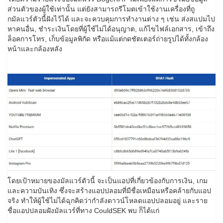
ส่วนตัวของผู้ใช้เท่านั้น แต่ยังสามารถรีโมตเข้าใช้งานเครื่องที่ถู
กมัลแวร์ตัวนี้ฝังไว้ได้ และจะควบคุมการทำงานต่าง ๆ เช่น ส่งสแปมไป
หาคนอื่น, ชำระเงินโดยที่ผู้ใช้ไม่ได้อนุญาต, แก้ไขไฟล์เอกสาร, เข้าถึง
ล็อคการโทร, เก็บข้อมูลพิกัด หรือแม้แต่กดชัตเตอร์ถ่ายรูปได้ทั้งกล้อง
หน้าและกล้องหลัง
โดยเป้าหมายของมัลแวร์ตัวนี้ จะเป็นแอปที่เกี่ยวข้องกับการเงิน, เกม
และความบันเทิง ซึ่งจะสร้างแอปปลอมที่มีชื่อเหมือนหรือคล้ายกับแอป
จริง ทำให้ผู้ใช้ไม่ได้ฉุกคิดว่ากำลังดาวน์โหลดแอปปลอมอยู่ และราย
ชื่อแอปปลอมฝังมัลแวร์ที่ทาง CouldSEK พบ ก็ได้แก่