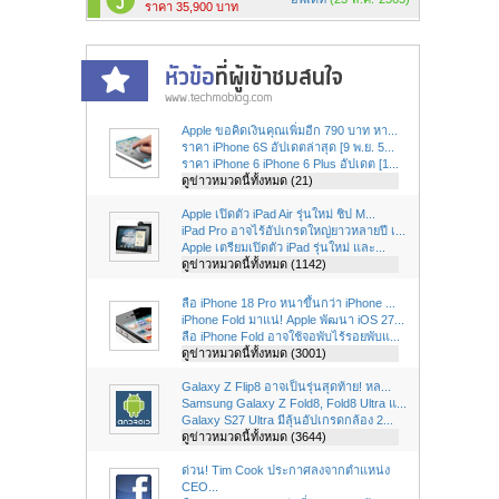
ราคา 35,900 บาท
Apple ขอคิดเงินคุณเพิ่มอีก 790 บาท หา...
ราคา iPhone 6S อัปเดตล่าสุด [9 พ.ย. 5...
ราคา iPhone 6 iPhone 6 Plus อัปเดต [1...
ดูข่าวหมวดนี้ทั้งหมด (21)
Apple เปิดตัว iPad Air รุ่นใหม่ ชิป M...
iPad Pro อาจไร้อัปเกรดใหญ่ยาวหลายปี เ...
Apple เตรียมเปิดตัว iPad รุ่นใหม่ และ...
ดูข่าวหมวดนี้ทั้งหมด (1142)
ลือ iPhone 18 Pro หนาขึ้นกว่า iPhone ...
iPhone Fold มาแน่! Apple พัฒนา iOS 27...
ลือ iPhone Fold อาจใช้จอพับไร้รอยพับแ...
ดูข่าวหมวดนี้ทั้งหมด (3001)
Galaxy Z Flip8 อาจเป็นรุ่นสุดท้าย! หล...
Samsung Galaxy Z Fold8, Fold8 Ultra แ...
Galaxy S27 Ultra มีลุ้นอัปเกรดกล้อง 2...
ดูข่าวหมวดนี้ทั้งหมด (3644)
ด่วน! Tim Cook ประกาศลงจากตำแหน่ง
CEO...