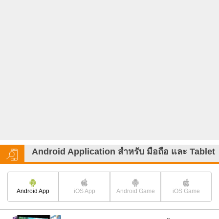
Android Application สำหรับ มือถือ และ Tablet
Android App
iOS App
Android Game
iOS Game