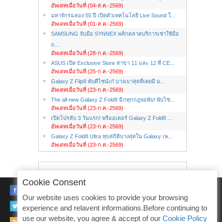
อัพเดทเมื่อวันที่ (04-ส.ค.-2569)
มหาจักรฉลอง 55 ปี เปิดตัวเทคโนโลยี Live Sound ใ...
อัพเดทเมื่อวันที่ (01-ส.ค.-2569)
SAMSUNG จับมือ SYNNEX พลิกตลาดบริการเช่าใช้มือ
ถ...
อัพเดทเมื่อวันที่ (28-ก.ค.-2569)
ASUS เปิด Exclusive Store สาขา 11 และ 12 ที่ CE...
อัพเดทเมื่อวันที่ (25-ก.ค.-2569)
Galaxy Z Flip8 พับดีไซน์เก๋ บางเบาสุดที่เคยมี ม...
อัพเดทเมื่อวันที่ (23-ก.ค.-2569)
The all-new Galaxy Z Fold8 ฉีกทุกกฎจอพับ! พับไซ...
อัพเดทเมื่อวันที่ (23-ก.ค.-2569)
เปิดโปรลับ 3 วันแรก! พรีออเดอร์ Galaxy Z Fold8 ...
อัพเดทเมื่อวันที่ (23-ก.ค.-2569)
Galaxy Z Fold8 Ultra ทุบสถิติบางสุดใน Galaxy เพ...
อัพเดทเมื่อวันที่ (23-ก.ค.-2569)
Cookie Consent
FACEBOOK
Our website uses cookies to provide your browsing
TWITTER
experience and relavent informations.Before continuing to
use our website, you agree & accept of our
Cookie Policy
RSS