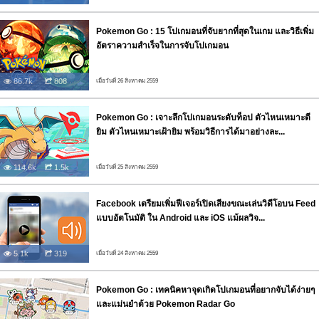
Pokemon Go : 15 โปเกมอนที่จับยากที่สุดในเกม และวิธีเพิ่ม
อัตราความสำเร็จในการจับโปเกมอน
86.7k
808
เมื่อวันที่ 26 สิงหาคม 2559
Pokemon Go : เจาะลึกโปเกมอนระดับท็อป ตัวไหนเหมาะตี
ยิม ตัวไหนเหมาะเฝ้ายิม พร้อมวิธีการได้มาอย่างละ...
114.6k
1.5k
เมื่อวันที่ 25 สิงหาคม 2559
Facebook เตรียมเพิ่มฟีเจอร์เปิดเสียงขณะเล่นวิดีโอบน Feed
แบบอัตโนมัติ ใน Android และ iOS แม้ผลวิจ...
5.1k
319
เมื่อวันที่ 24 สิงหาคม 2559
Pokemon Go : เทคนิคหาจุดเกิดโปเกมอนที่อยากจับได้ง่ายๆ
และแม่นยำด้วย Pokemon Radar Go