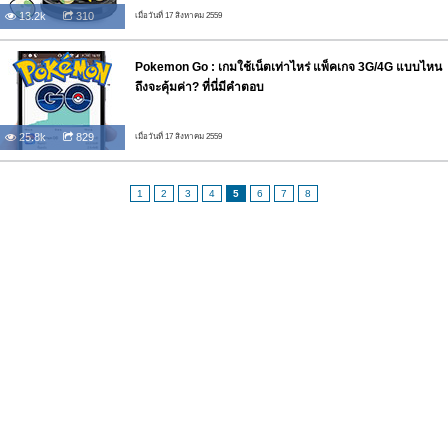
13.2k
310
เมื่อวันที่ 17 สิงหาคม 2559
Pokemon Go : เกมใช้เน็ตเท่าไหร่ แพ็คเกจ 3G/4G แบบไหน
ถึงจะคุ้มค่า? ที่นี่มีคำตอบ
25.8k
829
เมื่อวันที่ 17 สิงหาคม 2559
1
2
3
4
5
6
7
8