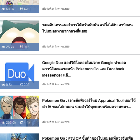
69.8k
428
เมื่อวันที่ 24 สิงหาคม 2559
ชมคลิปเทรนเนอร์ชาวไต้หวันนับพัน แห่วิ่งไล่จับ คาบิกอน
โปเกมอนหายากกลางสี่แยก!
25.7k
915
เมื่อวันที่ 24 สิงหาคม 2559
Google Duo แอปวิดีโอคอลใหม่จาก Google ทำยอด
ดาวน์โหลดแซงหน้า Pokemon Go และ Facebook
Messenger แล้...
9.5k
202
เมื่อวันที่ 23 สิงหาคม 2559
Pokemon Go : เจาะลึกฟีเจอร์ใหม่ Appraisal Tool บอกใบ้
ค่า IV ของโปเกมอน รวมคำใบ้ทุกแบบพร้อมความหมา...
266.0k
4.4k
เมื่อวันที่ 23 สิงหาคม 2559
Pokemon Go : สรุป CP ขั้นต่ำของโปเกมอนที่ควรจับเพื่อ