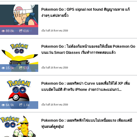
Pokemon Go : GPS signal not found สัญญาณหาย แก้
ง่ายๆ แค่ปลายนิ้ว
89.8k
616
เมื่อวันที่ 19 สิงหาคม 2559
Pokemon Go : ไม่ต้องก้มหน้ามองจอให้เมื่อย Pokemon Go
บนแว่น Smart Glasses เริ่มทำการทดสอบแล้ว
15.5k
533
เมื่อวันที่ 19 สิงหาคม 2559
Pokemon Go : เผยทริคปา Curve บอลเพื่อให้ได้ XP เพิ่ม
แบบอัตโนมัติ สำหรับ iPhone ง่ายกว่าและแม่นกว่...
64.9k
1.6k
เมื่อวันที่ 18 สิงหาคม 2559
Pokemon Go : เผยทริคฟักไข่แบบไม่เหนื่อยแรง เพียงแค่มี
หุ่นยนต์ดูดฝุ่น!