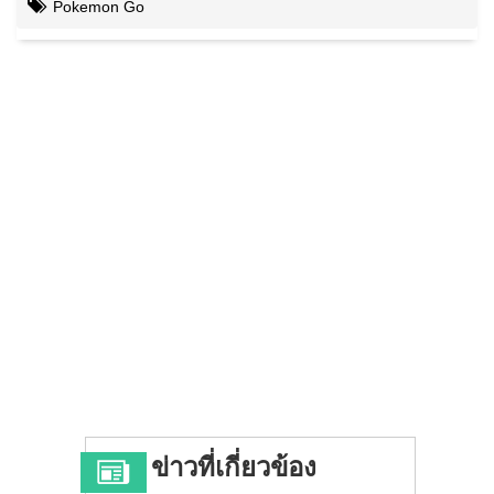
Pokemon Go
ข่าวที่เกี่ยวข้อง