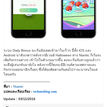
ระบบ Daily Bonus จะเริ่มอัปเดตเข้ามาในเร็วๆ นี้ทั้ง iOS และ
Android น่าสังเกตว่าหลังจากอีเวนต์ Halloween ทาง Niantic ก็เริ่มจะ
เพิ่มกิจกรรมต่างๆ เข้าไปในตัวเกมมากขึ้น คงจะเริ่มจับทางถูกแล้วว่า
จะดึงผู้เล่นกลับมายังไง หลังจากนี้ก็คงจะมีอีเวนต์ตามเทศกาลและ
กิจกรรมออกมาอีกเรื่อยๆ ซึ่งก็ต้องติดตามกันต่อไปว่าจะน่าสนใจแค่
ไหนครับ
---------------------------------------
ที่มา :
Niantic
แปลและเรียบเรียง :
techmoblog.com
Update : 03/11/2016