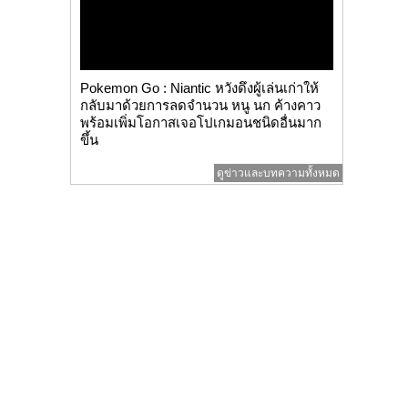
Pokemon Go : Niantic หวังดึงผู้เล่นเก่าให้
กลับมาด้วยการลดจำนวน หนู นก ค้างคาว
พร้อมเพิ่มโอกาสเจอโปเกมอนชนิดอื่นมาก
ขึ้น
ดูข่าวและบทความทั้งหมด