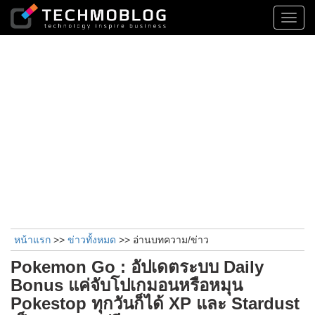
Toggl
navig
หน้าแรก
>>
ข่าวทั้งหมด
>> อ่านบทความ/ข่าว
Pokemon Go : อัปเดตระบบ Daily
Bonus แค่จับโปเกมอนหรือหมุน
Pokestop ทุกวันก็ได้ XP และ Stardust