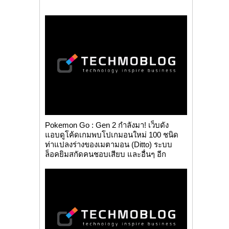
Pokemon Go : Gen 2 กำลังมา! เว็บดัง
แอบดูโค้ดเกมพบโปเกมอนใหม่ 100 ชนิด
ท่าแปลงร่างของเมตามอน (Ditto) ระบบ
ล็อคยิมสกัดคนชอบเสียบ และอื่นๆ อีก
มากมาย